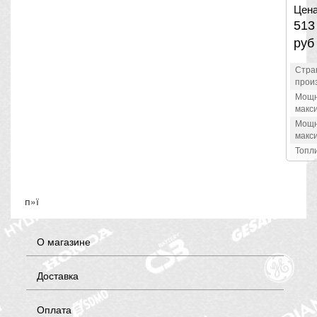
Цена
513
руб
Стра
прои
Мощн
макс
Мощн
макс
Топл
п»ї
О магазине
Доставка
Оплата