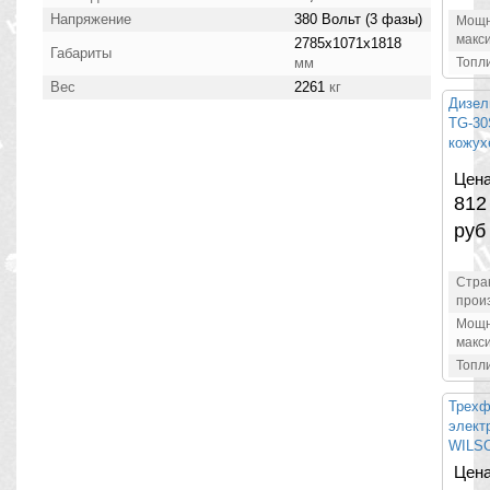
Напряжение
380 Вольт (3 фазы)
Мощн
макс
2785х1071х1818
Габариты
мм
Топл
Вес
2261
кг
Дизел
TG-30
кожух
Цена
812
руб
Стра
прои
Мощн
макс
Топл
Трехф
элект
WILSO
Цена