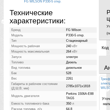
Технические
Р
ц
характеристики:
Ут
Бренд
FG Wilson
(п
Модель
P330-5 откр.
Тип
Стационарный
Мощность рабочая
240
кВт
Код
Мощность максимальная
264
кВт
Запуск
электро
Топливо
Дизель
А
Вид топлива
дизельное
Бак
528
Вес
2261
Трехф
элект
Габариты в рабочем состоянии
2785х1071х1818
WILSO
(Д;Ш;В; мм)
Perkins 1506A-E88
Модель двигателя
TAG5
Уточ
Емкость топливного бака
350
л
нал
Расход топлива. л/ч
64,8