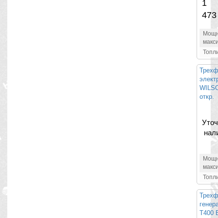
1 
473
Мощн
макс
Топл
Трехф
элект
WILSO
откр.
Уточ
нал
Мощн
макс
Топл
Трехф
генер
Т400 