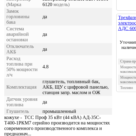
(Марка
6120
модель)
Замок
горловины
да
Трехфаз
бака
электро
АДС 600
Система
аварийной
да
остановки
Уточни
Отключатель
наличи
да
АКБ
Расход
Страна-пр
топлива при
4.8
Мощност
50% мощности
максимал
л/ч
Мощност
глушитель, топливный бак,
максимал
Комплектация
АКБ, ЩУ с цифровой панелью,
Топливо
станция запр. маслом и ОЖ
Датчик уровня
да
топлива
Глушитель
промышленный
кожухе - ТСС Проф 35 кВт (44 кВА) АД-35С-
Т400-1РКМ7 серийно производится на мощностях
современного производственного комплекса и
предназнач...