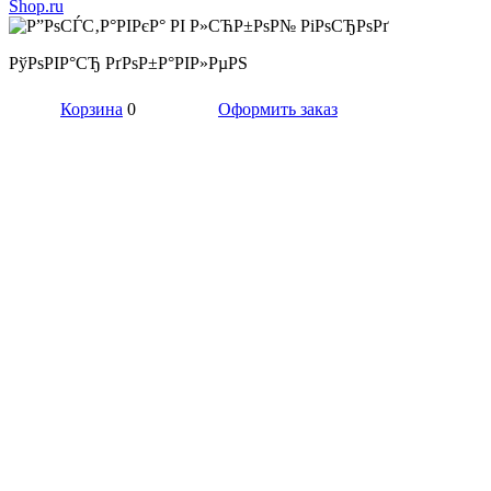
РўРѕРІР°СЂ РґРѕР±Р°РІР»РµРЅ
Корзина
0
Оформить заказ