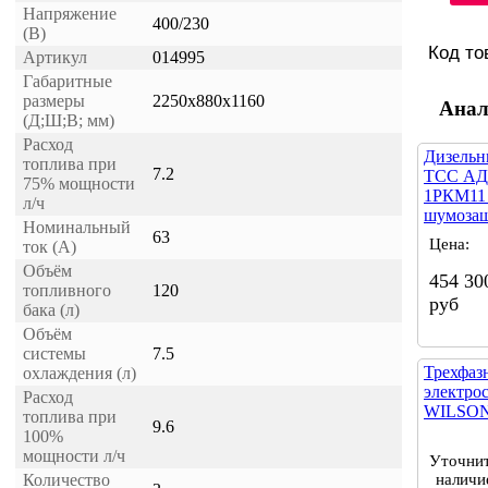
Напряжение
400/230
(В)
Код то
Артикул
014995
Габаритные
размеры
2250x880x1160
Анал
(Д;Ш;В; мм)
Расход
Дизельн
топлива при
7.2
ТСС АД
75% мощности
1РКМ11
л/ч
шумозащ
Номинальный
63
Цена:
ток (А)
Объём
454 30
топливного
120
руб
бака (л)
Объём
системы
7.5
Трехфаз
охлаждения (л)
электро
Расход
WILSON 
топлива при
9.6
100%
мощности л/ч
Уточни
Количество
наличи