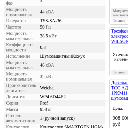
3
фаз
Мощность
Мощност
44
кВА
номинальная
максимал
Генератор
TSS-SA-36
Топливо
Частота
50
Гц
Трехфаз
Мощность
38.5
кВт
электро
максимальная
WILSON 
Коэффициент
0,8
мощности
Уточни
Исполнение
ШумозащитныйКожух
наличи
Мощность
48
кВА
максимальная
Топливо
Мощность
35
кВт
номинальная
Дизельн
Производитель
Weichai
ТСС АД-
двигателя
1РКМ11
Двигатель
WP4.6D44E2
шумозащ
Серия
Prof
Цена:
Масса
958
кг
Степень
908 60
1 (ручной запуск)
автоматизации
руб
Контроллер
Контроллер SMARTGEN HGM-