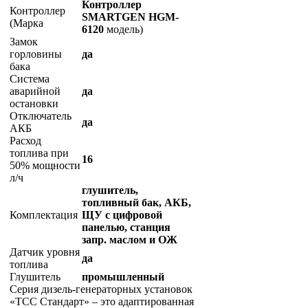
Контроллер
Контроллер
SMARTGEN HGM-
(Марка
6120
модель)
Замок
горловины
да
бака
Система
аварийной
да
остановки
Отключатель
да
АКБ
Расход
топлива при
16
50% мощности
л/ч
глушитель,
топливный бак, АКБ,
Комплектация
ЩУ с цифровой
панелью, станция
запр. маслом и ОЖ
Датчик уровня
да
топлива
Глушитель
промышленный
Серия дизель-генераторных установок
«ТСС Стандарт» – это адаптированная