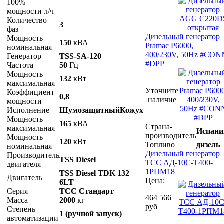
100%
мощности л/ч
Количество
3
фаз
Дизельный генератор
Мощность
150
кВА
Pramac P6000,
номинальная
400/230V, 50Hz #CON
Генератор
TSS-SA-120
#DPP
Частота
50
Гц
Мощность
132
кВт
максимальная
Уточните
Коэффициент
0,8
наличие
мощности
Исполнение
ШумозащитныйКожух
Мощность
165
кВА
Страна-
максимальная
Испани
производитель
Мощность
120
кВт
Топливо
дизель
номинальная
Дизельный генератор
Производитель
TSS Diesel
ТСС АД-10С-Т400-
двигателя
1РПМ18
TSS Diesel TDK 132
Двигатель
Цена:
6LT
Серия
ТСС Стандарт
464 566
Масса
2000
кг
руб
Степень
1 (ручной запуск)
автоматизации