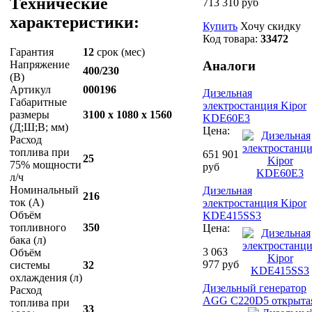
Технические
713 310 руб
характеристики:
Купить
Хочу скидку
Код товара:
33472
Гарантия
12
срок (мес)
Напряжение
Аналоги
400/230
(В)
Артикул
000196
Дизельная
Габаритные
электростанция Kipor
размеры
3100 x 1080 x 1560
KDE60E3
(Д;Ш;В; мм)
Цена:
Расход
топлива при
651 901
25
75% мощности
руб
л/ч
Номинальный
Дизельная
216
ток (А)
электростанция Kipor
Объём
KDE415SS3
топливного
350
Цена:
бака (л)
3 063
Объём
977 руб
системы
32
охлаждения (л)
Дизельный генератор
Расход
AGG C220D5 открыта
топлива при
33