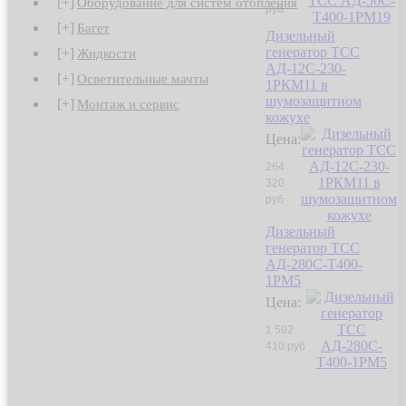
[+]
Оборудование для систем отопления
руб
[+]
Багет
Дизельный
генератор ТСС
[+]
Жидкости
АД-12С-230-
[+]
Осветительные мачты
1РКМ11 в
шумозащитном
[+]
Монтаж и сервис
кожухе
Цена:
264
320
руб
Дизельный
генератор ТСС
АД-280С-Т400-
1РМ5
Цена:
1 592
410 руб