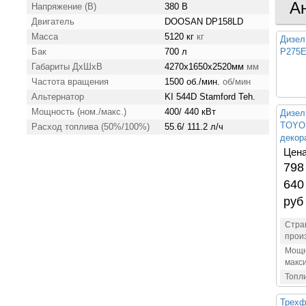
А
Напряжение (В)
380 В
Двигатель
DOOSAN DP158LD
Масса
5120 кг
кг
Дизел
Бак
700 л
P275
Габариты ДхШхВ
4270x1650x2520мм
мм
Частота вращения
1500 об./мин.
об/мин
Альтернатор
KI 544D Stamford Teh.
Мощность (ном./макс.)
400/ 440 кВт
Дизел
TOYO 
Расход топлива (50%/100%)
55.6/ 111.2 л/ч
декор
Цена
798
640
руб
Стра
прои
Мощн
макс
Топл
Трехф