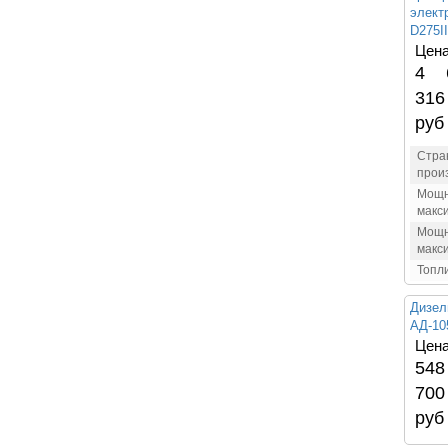
элект
D275II
Цена
4 
316
руб
Стра
прои
Мощн
макс
Мощн
макс
Топл
Дизел
АД-10
Цена
548
700
руб