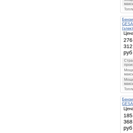
макс
Топл
Бензи
GESAN
(элек
Цена
276
312
руб
Стра
прои
Мощн
макс
Мощн
макс
Топл
Бензи
GESA
Цена
185
368
руб