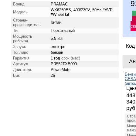
9
Бренд
PRAMAC
WX6250ES, 400/230V, 50Hz #AVR
Модель
#Wheel kit
Страна-
Китай
производитель
ск
Тип
Портативный
Мощность
5,5
кВт
рабочая
Код
Запуск
электро
Топливо
бензин
Гарантия
1 год
срок (мес)
Ан
Артикул
PR552TXB000
Двигатель
PowerMate
Бензи
Бак
26
GESAN
(авто
Цена
448
340
руб
Стра
прои
Мощн
макс
Мощн