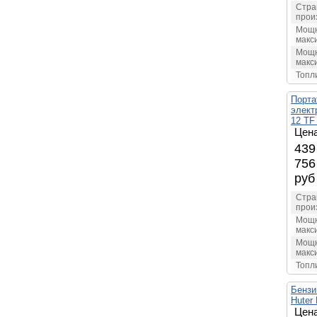
Стра
прои
Мощн
макс
Мощн
макс
Топл
Порта
элект
12 TF
Цена
439
756
руб
Стра
прои
Мощн
макс
Мощн
макс
Топл
Бензи
Huter
Цена