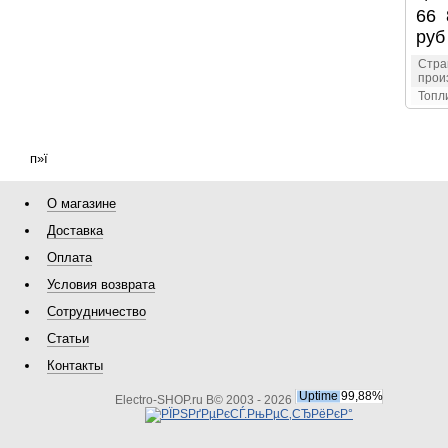
66 
руб
Стра
прои
Топл
п»ї
О магазине
Доставка
Оплата
Условия возврата
Сотрудничество
Статьи
Контакты
Electro-SHOP.ru В© 2003 - 2026