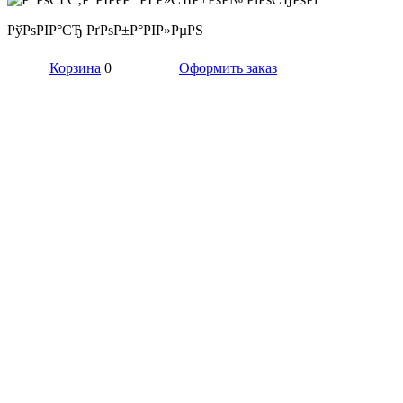
РўРѕРІР°СЂ РґРѕР±Р°РІР»РµРЅ
Корзина
0
Оформить заказ