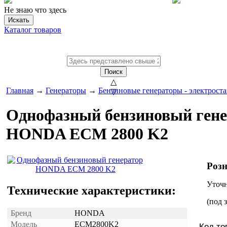
Не знаю что здесь
Искать
Каталог товаров
Поиск
△
Главная
→
Генераторы
→
Бензиновые генераторы - электрост
▽
Однофазный бензиновый гене
HONDA ECM 2800 K2
Розн
Уточн
Технические характеристики:
(под з
Бренд
HONDA
Модель
ECM2800K2
Код то