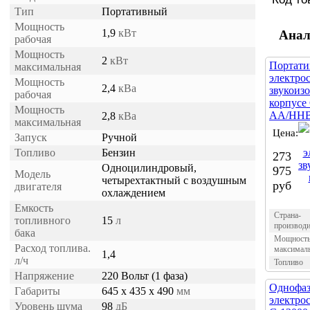
Тип
Портативный
Мощность
1,9
кВт
Анал
рабочая
Мощность
2
кВт
Портати
максимальная
электро
Мощность
2,4
кВа
звукоиз
рабочая
корпусе
Мощность
AA/HHB
2,8
кВа
максимальная
Цена:
Запуск
Ручной
Топливо
Бензин
273
Одноцилиндровый,
975
Модель
четырехтактный с воздушным
руб
двигателя
охлаждением
Емкость
Страна-
топливного
15
л
производи
бака
Мощност
Расход топлива.
максимал
1,4
л/ч
Топливо
Напряжение
220 Вольт (1 фаза)
Однофаз
Габариты
645 x 435 x 490
мм
электро
Уровень шума
98
дБ