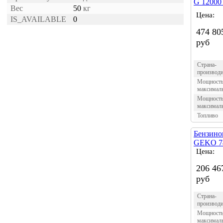
G 12000 
Вес
50
кг
Цена:
IS_AVAILABLE
0
474 80
руб
Страна-
производи
Мощност
максимал
Мощност
максимал
Топливо
Бензино
GEKO 7
Цена:
206 46
руб
Страна-
производи
Мощност
максимал