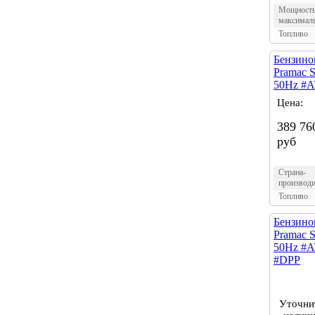
Мощност
максимал
Топливо
Бензино
Pramac S
50Hz #
Цена:
389 76
руб
Страна-
производи
Топливо
Бензино
Pramac S
50Hz #
#DPP
Уточни