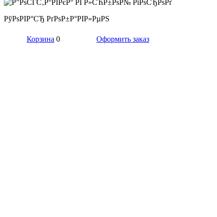
РўРѕРІР°СЂ РґРѕР±Р°РІР»РµРЅ
Корзина
0
Оформить заказ