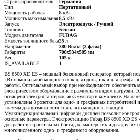
Страна-производитель
Германия
Тип
Портативный
Мощность рабочая
8
кВт
Мощность максимальная
8.5
кВа
Запуск
Электрозапуск / Ручной
Топливо
Бензин
Модель двигателя
FUBAG
Емкость топливного бака
25
л
Напряжение
380 Вольт (3 фазы)
Габариты
708x534x585
мм
Вес
105
кг
IS_AVAILABLE
1
BS 8500 XD ES – мощный бензиновый генератор, который позв
кВт номинальной мощности как для одно-, так и для трехфазн
работы. Оптимальный выбор при необходимости обеспечить 
электричеством оборудование с различным видом нагрузки. Э
оснащена электростартером, аккумулятор в комплекте. На пан
установлены 3 розетки для одно- и трехфазных потребителей 
клеммы для возможности снять всю мощность станции.
Мультифункциональный цифровой дисплей позволит контрол
основные параметры. Электростанцию Fubag BS 8500 XD ES 
для работ в строительных бригадах, мастерских и для других 
многочисленного одно- и трехфазного оборудования.