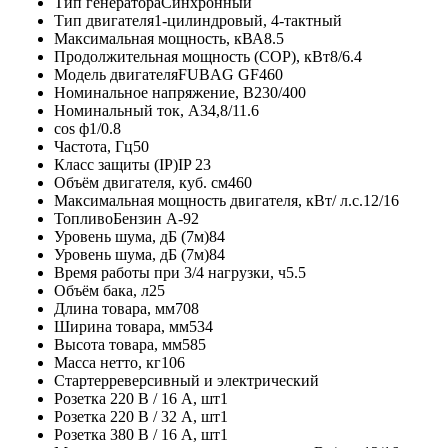
Тип генератораСинхронный
Тип двигателя1-цилиндровый, 4-тактный
Максимальная мощность, кВА8.5
Продолжительная мощность (COP), кВт8/6.4
Модель двигателяFUBAG GF460
Номинальное напряжение, В230/400
Номинальный ток, A34,8/11.6
cos ф1/0.8
Частота, Гц50
Класс защиты (IP)IP 23
Объём двигателя, куб. см460
Максимальная мощность двигателя, кВт/ л.с.12/16
ТопливоБензин А-92
Уровень шума, дБ (7м)84
Уровень шума, дБ (7м)84
Время работы при 3/4 нагрузки, ч5.5
Объём бака, л25
Длина товара, мм708
Ширина товара, мм534
Высота товара, мм585
Масса нетто, кг106
Стартерреверсивный и электрический
Розетка 220 В / 16 А, шт1
Розетка 220 В / 32 А, шт1
Розетка 380 В / 16 А, шт1