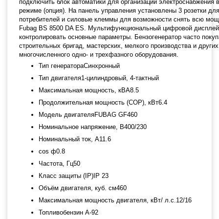
подключить блок автоматики для организации электроснабжения 
режиме (опция). На панель управления установлены 3 розетки дл
потребителей и силовые клеммы для возможности снять всю мощ
Fubag BS 8500 DA ES. Мультифункциональный цифровой дисплей
контролировать основные параметры. Бензогенератор часто поку
строительных бригад, мастерских, мелкого производства и други
многочисленного одно- и трехфазного оборудования.
Тип генератораСинхронный
Тип двигателя1-цилиндровый, 4-тактный
Максимальная мощность, кВА8.5
Продолжительная мощность (COP), кВт6.4
Модель двигателяFUBAG GF460
Номинальное напряжение, В400/230
Номинальный ток, A11.6
cos ф0.8
Частота, Гц50
Класс защиты (IP)IP 23
Объём двигателя, куб. см460
Максимальная мощность двигателя, кВт/ л.с.12/16
Топливобензин А-92