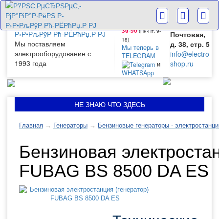
г. Москва
+7(499) 265-
28-63
ул.
+7(499) 265-
Большая
(Пн-Пт‚ 9-
36-90
Почтовая,
18)
Мы поставляем
д. 38, стр. 5
Мы теперь в
электрооборудование с
info@electro-
TELEGRAM
1993 года
shop.ru
и
WHATSApp
НЕ ЗНАЮ ЧТО ЗДЕСЬ
Главная
→
Генераторы
→
Бензиновые генераторы - электростанци
Бензиновая электростан
FUBAG BS 8500 DA ES