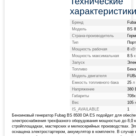
Технические
характеристики
Бренд
Fuba
Модель
BS 8
Страна-производитель
Герм
Тип
Порт
Мощность рабочая
8
кВ
Мощность максимальная
8.5
к
Запуск
Элек
Топливо
Бенз
Модель двигателя
FUB
Емкость топливного бака
25
л
Напряжение
380 
Габариты
708x
Вес
105
к
IS_AVAILABLE
1
Бензиновый генератор Fubag BS 8500 DA ES подойдет для обеспе
электроснабжения трехфазного оборудования мощностью до 8,0 к
стройплощадках, мастерских и мелкосерийных производствах. Эл
оснащена электростартером, аккумулятор в комплекте. В случае