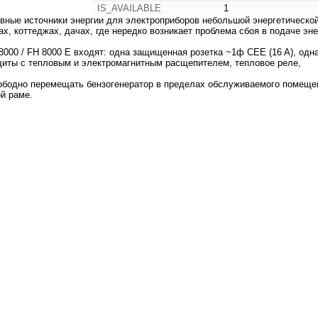
IS_AVAILABLE
1
рвные источники энергии для электроприборов небольшой энергетическо
ах, коттеджах, дачах, где нередко возникает проблема сбоя в подаче эн
000 / FH 8000 E входят: одна защищенная розетка ~1ф CEE (16 A), одн
щиты с тепловым и электромагнитным расщепителем, тепловое реле,
вободно перемещать бензогенератор в пределах обслуживаемого помеще
й раме.