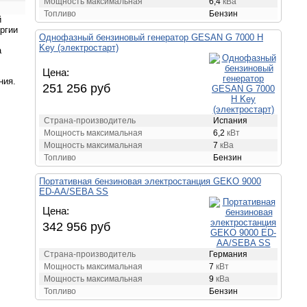
Мощность максимальная
6,4
кВа
Топливо
Бензин
й
ергии
Однофазный бензиновый генератор GESAN G 7000 H
Key (электростарт)
а
Цена:
ния.
251 256 руб
Страна-производитель
Испания
Мощность максимальная
6,2
кВт
Мощность максимальная
7
кВа
Топливо
Бензин
Портативная бензиновая электростанция GEKO 9000
ED-AA/SEBA SS
Цена:
342 956 руб
Страна-производитель
Германия
Мощность максимальная
7
кВт
Мощность максимальная
9
кВа
Топливо
Бензин