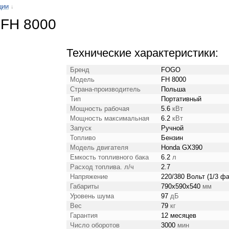
ции
↓
 FH 8000
Технические характеристики:
Бренд
FOGO
Модель
FH 8000
Страна-производитель
Польша
Тип
Портативный
Мощность рабочая
5.6
кВт
Мощность максимальная
6.2
кВт
Запуск
Ручной
Топливо
Бензин
Модель двигателя
Honda GX390
Емкость топливного бака
6.2
л
Расход топлива. л/ч
2.7
Напряжение
220/380 Вольт (1/3 ф
Габариты
790х590х540
мм
Уровень шума
97
дБ
Вес
79
кг
Гарантия
12 месяцев
Число оборотов
3000
мин