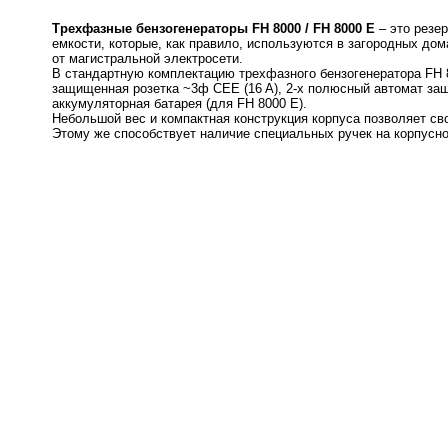
Трехфазные бензогенераторы FH 8000 / FH 8000 E
– это резе
емкости, которые, как правило, используются в загородных дом
от магистральной электросети.
В стандартную комплектацию трехфазного бензогенератора FH 8
защищенная розетка ~3ф CEE (16 A), 2-х полюсный автомат за
аккумуляторная батарея (для FH 8000 E).
Небольшой вес и компактная конструкция корпуса позволяет с
Этому же способствует наличие специальных ручек на корпусно