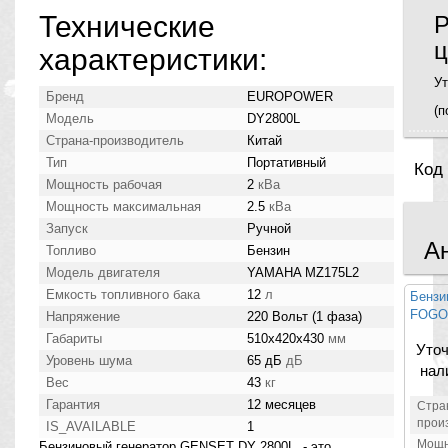
Технические
Р
ц
характеристики:
Ут
Бренд
EUROPOWER
(п
Модель
DY2800L
Страна-производитель
Китай
Тип
Портативный
Код
Мощность рабочая
2
кВа
Мощность максимальная
2.5
кВа
Запуск
Ручной
А
Топливо
Бензин
Модель двигателя
YAMAHA MZ175L2
Емкость топливного бака
12
л
Бензи
FOGO 
Напряжение
220 Вольт (1 фаза)
Габариты
510х420х430
мм
Уточ
Уровень шума
65 дБ
дБ
нал
Вес
43
кг
Гарантия
12 месяцев
Стра
прои
IS_AVAILABLE
1
Мощн
Бензиновый генератор GENSET DY 2800L - это