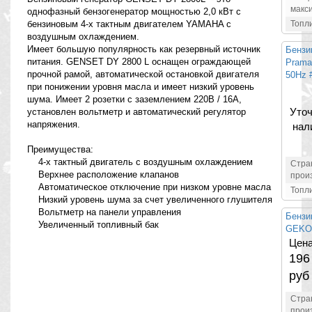
макс
однофазный бензогенератор мощностью 2,0 кВт с
бензиновым 4-х тактным двигателем YAMAHA с
Топл
воздушным охлаждением.
Имеет большую популярность как резервный источник
Бензи
питания. GENSET DY 2800 L оснащен ограждающей
Prama
прочной рамой, автоматической остановкой двигателя
50Hz 
при понижении уровня масла и имеет низкий уровень
шума. Имеет 2 розетки с заземлением 220В / 16А,
Уточ
установлен вольтметр и автоматический регулятор
напряжения.
нал
Преимущества:
4-х тактный двигатель с воздушным охлаждением
Стра
Верхнее расположение клапанов
прои
Автоматическое отключение при низком уровне масла
Топл
Низкий уровень шума за счет увеличенного глушителя
Вольтметр на панели управления
Бензи
Увеличенный топливный бак
GEKO
Цена
196
руб
Стра
прои