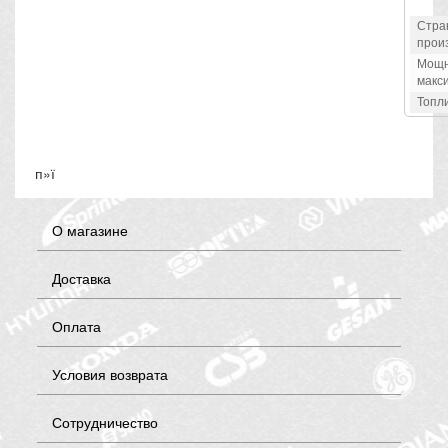
Стра
прои
Мощн
макс
Топл
п»ї
О магазине
Доставка
Оплата
Условия возврата
Сотрудничество