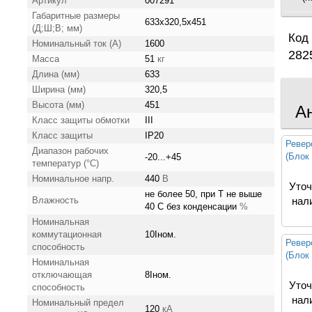
Артикул
007291
Габаритные размеры
633х320,5х451
(Д;Ш;В; мм)
Код 
Номинальный ток (А)
1600
282
Масса
51
кг
Длина (мм)
633
Ширина (мм)
320,5
Высота (мм)
451
А
Класс защиты обмотки
III
Класс защиты
IP20
Ревер
Диапазон рабочих
(Блок
-20...+45
температур (°C)
Номинальное напр.
440
В
Уточ
не более 50, при Т не выше
Влажность
нал
40 C без конденсации
%
Номинальная
коммутационная
10Iном.
Ревер
способность
(Блок
Номинальная
отключающая
8Iном.
Уточ
способность
нал
Номинальный предел
120
кА