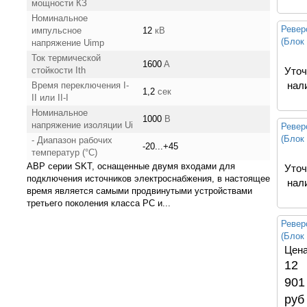
мощности КЗ
Номинальное
Ревер
импульсное
12
кВ
(Блок
напряжение Uimp
Ток термической
1600
A
стойкости Ith
Уточ
нал
Время переключения I-
1,2
сек
II или II-I
Номинальное
1000
В
напряжение изоляции Ui
Ревер
(Блок
- Диапазон рабочих
-20...+45
температур (°C)
АВР серии SKT, оснащенные двумя входами для
Уточ
подключения источников электроснабжения, в настоящее
нал
время является самыми продвинутыми устройствами
третьего поколения класса PC и...
Ревер
(Блок
Цена
12
901
руб