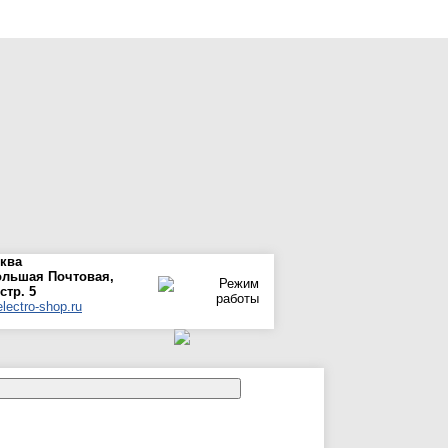
сква
ольшая Почтовая,
 стр. 5
lectro-shop.ru