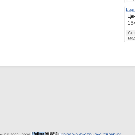
Верт
Цен
15
Стр
Мод