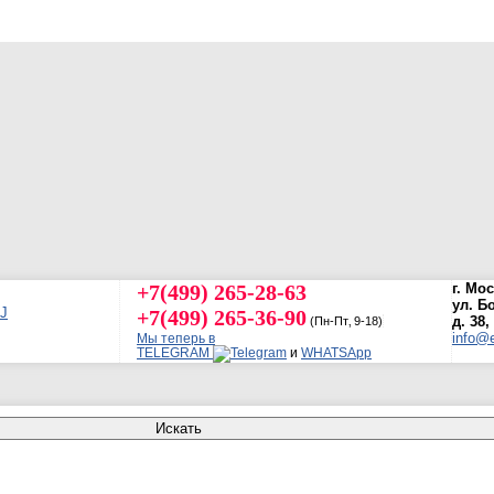
+7(499) 265-28-63
г. Мо
ул. Б
+7(499) 265-36-90
д. 38,
(Пн-Пт‚ 9-18)
info@e
Мы теперь в
TELEGRAM
и
WHATSApp
Искать