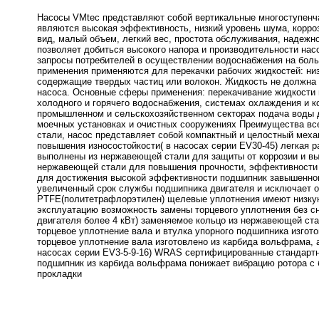
Насосы VMtec представляют собой вертикальные многоступенч
являются высокая эффективность, низкий уровень шума, корроз
вид, малый объем, легкий вес, простота обслуживания, надежн
позволяет добиться высокого напора и производительности нас
запросы потребителей в осуществлении водоснабжения на бол
применения применяются для перекачки рабочих жидкостей: низ
содержащие твердых частиц или волокон. Жидкость не должна 
насоса. Основные сферы применения: перекачивание жидкости 
холодного и горячего водоснабжения, системах охлаждения и к
промышленном и сельскохозяйственном секторах подача воды 
моечных установках и очистных сооружениях Преимущества вс
стали, насос представляет собой компактный и целостный мех
повышения износостойкости( в насосах серии EV30-45) легкая 
выполнены из нержавеющей стали для защиты от коррозии и вы
нержавеющей стали для повышения прочности, эффективности 
для достижения высокой эффективности подшипник завышенно
увеличенный срок службы подшипника двигателя и исключает 
PTFE(политетрафлорэтилен) щелевые уплотнения имеют низкую
эксплуатацию возможность замены торцевого уплотнения без сн
двигателя более 4 кВт) заменяемое кольцо из нержавеющей стал
торцевое уплотнение вала и втулка упорного подшипника изгот
торцевое уплотнение вала изготовлено из карбида вольфрама, 
насосах серии EV3-5-9-16) WRAS сертифицированные стандарт
подшипник из карбида вольфрама понижает вибрацию ротора 
прокладки