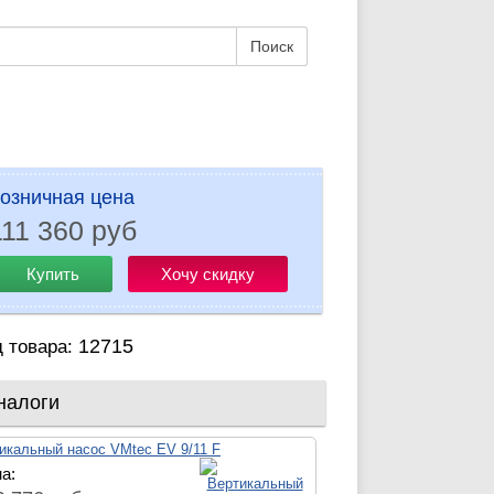
Поиск
озничная цена
111 360 руб
Купить
Хочу скидку
12715
д товара:
налоги
икальный насос VMtec EV 9/11 F
а: