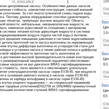
18
IS_AVAILABLE
1
атые центробежные насосы. Особенностями данных насосов
Стр
ионная стойкость, компактная конструкция, хороший внешний
ое уплотнение. За счет многоступенчатой схемы подачи воды
Мод
оса. Поэтому данное оборудование способно удовлетворить
ьших объектах, требующих высоких мощностей. Область
Верт
кой вязкости, нейтральные, невзрывоопасные жидкости, не
Цен
быть химически агрессивной по отношению к материалам
в системах питания котлов циркуляция жидкости в системах
14
ондиционирования воздуха подача чистой воды в бытовом,
для орошения повышение давления в системах водоснабжения,
Стр
е детали проточной части насоса выполнены из нержавеющей
Мод
анизм втулка диффузора выполнена из углеродистой стали для
разборка и установка насоса в линию рабочие колеса и диффузор
сокой эффективности проточная часть выполнена из
Верт
и достижения высокой производительности новая конструкция
Цен
го размера(опорный защемленный подшипник) обеспечивает
93
осевые нагрузки на вал двигателя WRAS сертифицированные
 стоимость, легко меняются и обеспечивают длительную
ятия электродвигателя(в насосах серии EV30-45, при мощности
Стр
и в основании рабочего колеса( в насосах серии EV30-45)
Мод
овлены из карбида вольфрама( в насосах серии EV30-45)
а втулка упорного подшипника — из специальной керамики(в
Верт
ные торцевые уплотнения(EN12756 ex DIN24960) промежуточный
с большим количеством ступеней WRAS сертифицированные
Цен
65
Стр
Мод