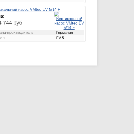
икальный насос VMtec EV 5/14 F
а:
4 744 руб
ана-производитель
Германия
ель
EV 5