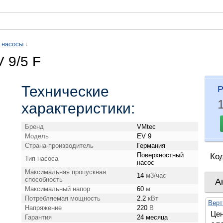
 насосы
↓
 9/5 F
Технические
Р
характеристики:
Бренд
VMtec
Модель
EV 9
Страна-производитель
Германия
Поверхностный
Ко
Тип насоса
насос
Максимальная пропускная
14
м3/час
способность
А
Максимальный напор
60
м
Потребляемая мощность
2.2
кВт
Верт
Напряжение
220
В
Цен
Гарантия
24 месяца