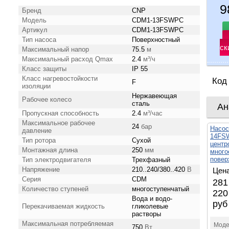
9
Бренд
CNP
Модель
CDM1-13FSWPC
Артикул
CDM1-13FSWPC
Тип насоса
Поверхностный
ск
Максимальный напор
75.5
м
Максимальный расход Qmax
2.4
м³/ч
Класс защиты
IP 55
Класс нагревостойкости
Код
F
изоляции
Нержавеющая
Рабочее колесо
сталь
Ан
Пропускная способность
2.4
м³/час
Максимальное рабочее
24
бар
Насо
давление
14FSW
Тип ротора
Сухой
центр
Монтажная длина
250
мм
много
повер
Тип электродвигателя
Трехфазный
Напряжение
210..240/380..420
В
Цена
Серия
CDM
281
Количество ступеней
многоступенчатый
220
Вода и водо-
руб
Перекачиваемая жидкость
гликолевые
растворы
Максимальная потребляемая
Моде
750
Вт