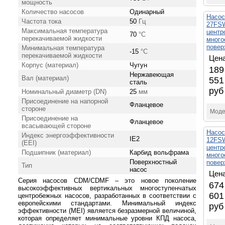
мощность
Количество насосов
Одинарный
Насо
Частота тока
50
Гц
27FSW
Максимальная температура
центр
70
°С
перекачиваемой жидкости
много
повер
Минимальная температура
-15
°С
перекачиваемой жидкости
Цена
Корпус (материал)
Чугун
189
Нержавеющая
Вал (материал)
551
сталь
руб
Номинальный диаметр (DN)
25
мм
Присоединение на напорной
Фланцевое
стороне
Моде
Присоединение на
Фланцевое
всасывающей стороне
Насо
Индекс энергоэффективности
IE2
12FSW
(EEI)
центр
Подшипник (материал)
Карбид вольфрама
много
Поверхностный
повер
Тип
насос
Цена
Серия насосов CDM/CDMF – это новое поколение
674
высокоэффективных вертикальных многоступенчатых
601
центробежных насосов, разработанных в соответствии с
европейскими стандартами. Минимальный индекс
руб
эффективности (MEI) является безразмерной величиной,
которая определяет минимальные уровни КПД насоса,