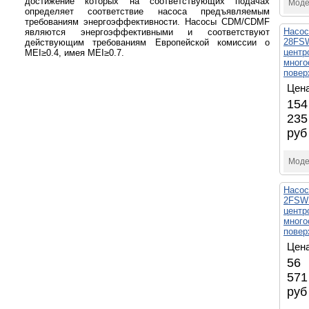
достижение которых на соответствующих подачах
Моде
определяет соответствие насоса предъявляемым
требованиям энергоэффективности. Насосы CDM/CDMF
Насо
являются энергоэффективными и соответствуют
28FSW
действующим требованиям Европейской комиссии о
центр
MEI≥0.4, имея MEI≥0.7.
много
повер
Цена
154
235
руб
Моде
Насо
2FSWS
центр
много
повер
Цена
56
571
руб