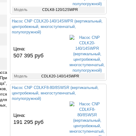
Модель
CDLK8-120/12SWPR
Насос CNP CDLK20-140/14SWPR (вертикальный,
центробежный, многоступенчатый,
полупогружной)
Цена:
507 395 руб
асса
Модель
CDLK20-140/14SWPR
 При
да",
Насос CNP CDLKF8-80/8SWSR (вертикальный,
ков,
центробежный, многоступенчатый,
ется
полупогружной)
 для
ных,
Цена:
191 295 руб