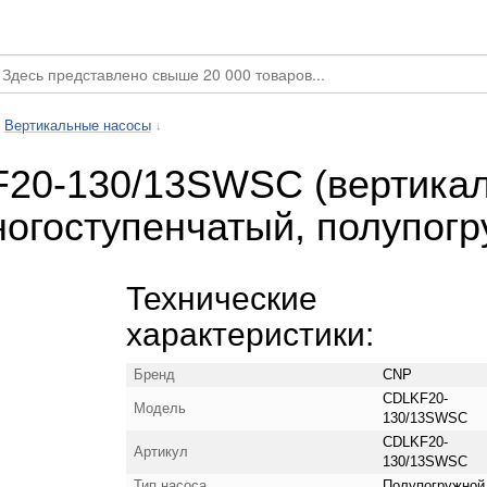
Вертикальные насосы
↓
20-130/13SWSC (вертика
огоступенчатый, полупогр
Технические
характеристики:
Бренд
CNP
CDLKF20-
Модель
130/13SWSC
CDLKF20-
Артикул
130/13SWSC
Тип насоса
Полупогружной