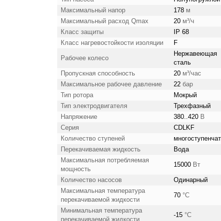
Максимальный напор
178
м
Максимальный расход Qmax
20
м³/ч
Класс защиты
IP 68
Класс нагревостойкости изоляции
F
Нержавеющая
Рабочее колесо
сталь
Пропускная способность
20
м³/час
Максимальное рабочее давление
22
бар
Тип ротора
Мокрый
Тип электродвигателя
Трехфазный
Напряжение
380..420
В
Серия
CDLKF
Количество ступеней
многоступенча
Перекачиваемая жидкость
Вода
Максимальная потребляемая
15000
Вт
мощность
Количество насосов
Одинарный
Максимальная температура
70
°С
перекачиваемой жидкости
Минимальная температура
-15
°С
перекачиваемой жидкости