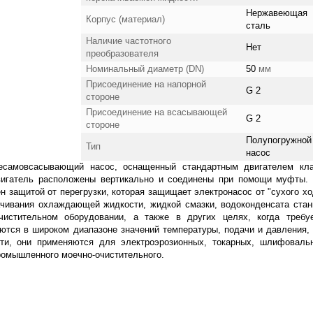
Нержавеющая
Корпус (материал)
сталь
Наличие частотного
Нет
преобразователя
Номинальный диаметр (DN)
50
мм
Присоединение на напорной
G 2
стороне
Присоединение на всасывающей
G 2
стороне
Полупогружной
Тип
насос
есамовсасывающий насос, оснащенный стандартным двигателем кл
двигатель расположены вертикально и соединены при помощи муфты.
 защитой от перегрузки, которая защищает электронасос от "сухого хо
ачивания охлаждающей жидкости, жидкой смазки, водоконденсата стан
истительном оборудовании, а также в других целях, когда требу
уются в широком диапазоне значений температуры, подачи и давления,
сти, они применяются для электроэрозионных, токарных, шлифоваль
ромышленного моечно-очистительного.