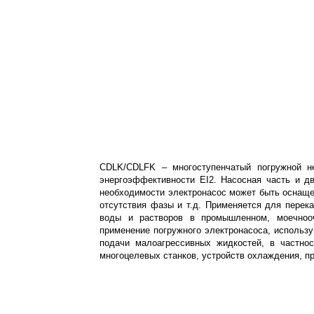
CDLK/CDLFK – многоступенчатый погружной н
энергоэффективности ЕI2. Насосная часть и 
необходимости электронасос может быть оснащен
отсутствия фазы и т.д. Применяется для перек
воды и растворов в промышленном, моечнооч
применение погружного электронасоса, использ
подачи малоагрессивных жидкостей, в частно
многоцелевых станков, устройств охлаждения, п