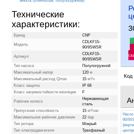
Р
Технические
ц
характеристики:
3
Бренд
CNP
CDLKF15-
Модель
90/9SWSR
CDLKF15-
ск
Артикул
90/9SWSR
Тип насоса
Полупогружной
Максимальный напор
120
м
Код
Максимальный расход Qmax
15
м³/ч
Класс защиты
IP 68
Класс нагревостойкости изоляции
F
Нержавеющая
А
Рабочее колесо
сталь
Пропускная способность
15
м³/час
Насос
Максимальное рабочее давление
22
бар
90/9
Тип ротора
Мокрый
(верт
Тип электродвигателя
Трехфазный
центр