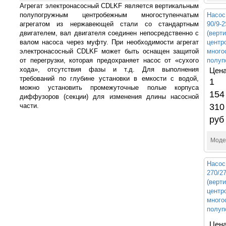
Агрегат электронасосный CDLKF является вертикальным
полупогружным центробежным многоступенчатым
Насос
агрегатом из нержавеющей стали со стандартным
90/9-
двигателем, вал двигателя соединен непосредственно с
(верт
валом насоса через муфту. При необходимости агрегат
центр
электронасосный CDLKF может быть оснащен защитой
много
от перегрузки, которая предохраняет насос от «сухого
полуп
хода», отсутствия фазы и т.д. Для выполнения
Цена
требований по глубине установки в емкости с водой,
1
можно установить промежуточные полые корпуса
154
диффузоров (секции) для изменения длины насосной
части.
310
руб
Моде
Насос
270/
(верт
центр
много
полуп
Цена