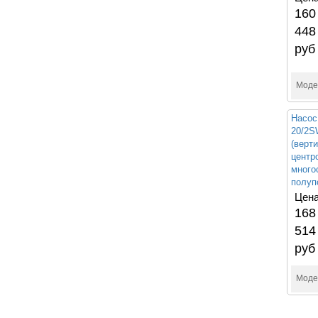
160
448
руб
Моде
Насос
20/2
(верт
центр
много
полуп
Цена
168
514
руб
Моде