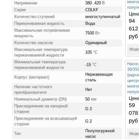
много
Напряжение
380..420
В
полуп
Серия
CDLKF
Цена
Количество ступеней
многоступенчатый
94
Перекачиваемая жидкость
Вода
612
Максимальная потребляемая
7500
Вт
руб
мощность
Количество насосов
Одинарный
Максимальная температура
Моде
105
°С
перекачиваемой жидкости
Минимальная температура
Насос
-15
°С
перекачиваемой жидкости
30/3
Нержавеющая
(верт
Корпус (материал)
сталь
центр
много
Наличие частотного
Нет
полуп
преобразователя
Цена
Номинальный диаметр (DN)
50
мм
59
Присоединение на напорной
G 2
стороне
078
Присоединение на всасывающей
руб
G 2
стороне
Полупогружной
Тип
Моде
насос