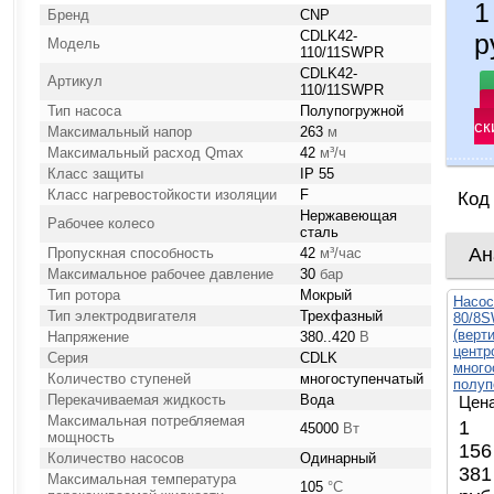
1
Бренд
CNP
CDLK42-
р
Модель
110/11SWPR
CDLK42-
Артикул
110/11SWPR
Тип насоса
Полупогружной
ск
Максимальный напор
263
м
Максимальный расход Qmax
42
м³/ч
Класс защиты
IP 55
Класс нагревостойкости изоляции
F
Код
Нержавеющая
Рабочее колесо
сталь
Ан
Пропускная способность
42
м³/час
Максимальное рабочее давление
30
бар
Тип ротора
Мокрый
Насос
Тип электродвигателя
Трехфазный
80/8
(верт
Напряжение
380..420
В
центр
Серия
CDLK
много
Количество ступеней
многоступенчатый
полуп
Перекачиваемая жидкость
Вода
Цена
Максимальная потребляемая
1
45000
Вт
мощность
156
Количество насосов
Одинарный
381
Максимальная температура
105
°С