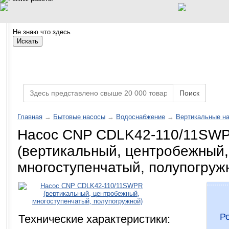
Не знаю что здесь
Искать
Каталог товаров
Поиск
Главная
→
Бытовые насосы
→
Водоснабжение
→
Вертикальные н
Насос CNP CDLK42-110/11SW
(вертикальный, центробежный,
многоступенчатый, полупогруж
Р
Технические характеристики: