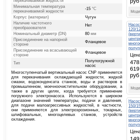
руб
перекачиваемой жидкости
Минимальная температура
-15
°С
перекачиваемой жидкости
Моде
Корпус (материал)
Чугун
Наличие частотного
Насос
Нет
преобразователя
120/
Номинальный диаметр (DN)
80
мм
(верт
центр
Присоединение на напорной
Фланцевое
много
стороне
полуп
Присоединение на всасывающей
Фланцевое
Цена
стороне
Полупогружной
478
Тип
насос
619
Многоступенчатый вертикальный насос CNP применяется
руб
для перекачивания охлаждающей жидкости, жидкой
смазки, водоконденсата станков, воды и растворов в
промышленном, моечноочистительном оборудовании, а
Моде
также в других целях, когда требуется применение
погружного электронасоса. Используются в широком
диапазоне значений температуры, подачи и давления,
Насос
для подачи малоагрессивных жидкостей, в частности,
150/
они применяются для электроэрозионных, токарных,
(верт
шлифовальных, многоцелевых станков, устройств
центр
охлаждения.
много
полуп
Цена
149