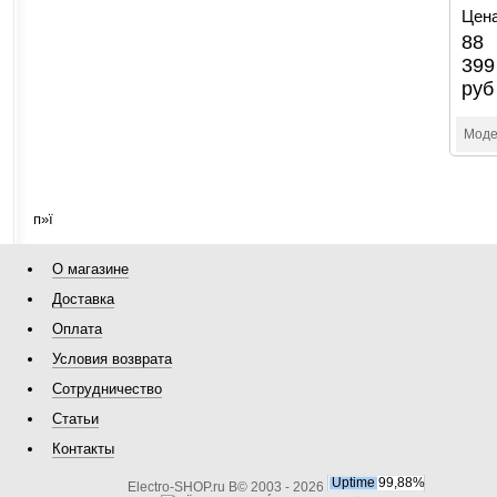
Цена
88
399
руб
Моде
п»ї
О магазине
Доставка
Оплата
Условия возврата
Сотрудничество
Статьи
Контакты
Electro-SHOP.ru В© 2003 - 2026