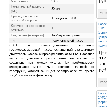
руб
Масса нетто
388
кг
Номинальный диаметр
80
мм
(DN)
Моде
Присоединение на
Фланцевое DN80
напорной стороне
Насос
Количество скоростных
1
100/
режимов
(верт
Подшипник (материал)
Карбид вольфрама
центр
Тип
Полупогружной насос
много
CDLK – многоступенчатый погружной
полуп
несамовсасывающий насос, оснащенный стандартным
Цена
двигателем класса энергоэффективности ЕI2. Насосная
112
часть и двигатель расположены вертикально и
соединены при помощи муфты. При необходимости
706
электронасос может быть оснащен защитой от
руб
перегрузки, которая защищает электронасос от "сухого
хода", отсутствия фазы и т.д.
Моде
Насос
140/
(верт
центр