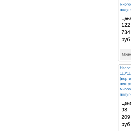
много
полуп
Цена
122
734
руб
Моде
Насос
110/1
(верт
центр
много
полуп
Цена
98
209
руб