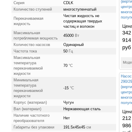
(верт
Серия
CDLK
центр
Количество ступеней
многоступенчатый
много
Чистая жидкость не
полуп
Перекачиваемая
содержащая твердых
жидкость
Цена
частиц и волокон
342
Максимальная
45000
Вт
потребляемая мощность
914
Количество насосов
Одинарный
руб
Частота тока
50
Гц
Максимальная
Моде
температура
70
°С
перекачиваемой
жидкости
Насос
Минимальная
290/
температура
(верт
-15
°С
перекачиваемой
центр
жидкости
много
Корпус (материал)
Чугун
полуп
Вал (материал)
Нержавеющая сталь
Цена
Наличие частотного
212
Нет
преобразователя
986
Габариты без упаковки
191.5x45x45
см