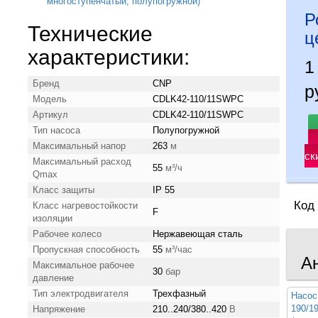
Р
Технические
ц
характеристики:
1
Бренд
CNP
р
Модель
CDLK42-110/11SWPC
Артикул
CDLK42-110/11SWPC
Тип насоса
Полупогружной
Максимальный напор
263
м
ск
Максимальный расход
55
м³/ч
Qmax
Класс защиты
IP 55
Код
Класс нагревостойкости
F
изоляции
Рабочее колесо
Нержавеющая сталь
Пропускная способность
55
м³/час
А
Максимальное рабочее
30
бар
давление
Тип электродвигателя
Трехфазный
Насос
190/
Напряжение
210..240/380..420
В