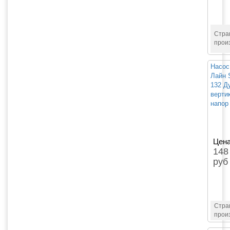
Стра
прои
Насос
Лайн 
132 Д
верти
напор 
Цена
148
руб
Стра
прои