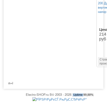
200 Д
верти
напор 
Цена
214
руб
Стра
прои
п»ї
Electro-SHOP.ru В© 2003 - 2026