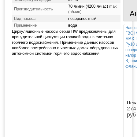
70 л/мин (4200 л/час)
max
Производительность
(л/мин)
А
Вид насоса
поверхностный
Применение
вода
Насос
Циркуляционные насосы серии HW предназначены для
ГВС 
принудительной циркуляции горячей воды в системах
MAX I
горячего водоснабжения. Применение данных насосов
Ру10 
наиболее востребовано в частных домах оборудованных
повер
автономной системой горячего водоснабжения.
напор 
В, пр
фланц
Цена
274
руб