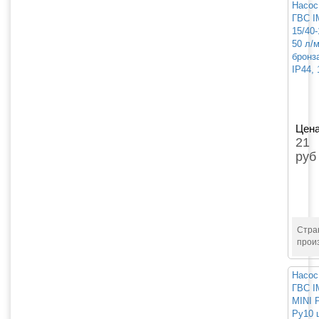
Насос
ГВС 
15/40-
50 л/м
бронз
IP44,
Цена
21
руб
Стра
прои
Насос
ГВС 
MINI 
Ру10 