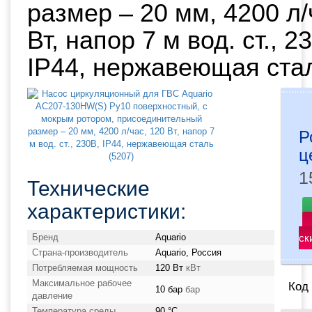
размер – 20 мм, 4200 л/
Вт, напор 7 м вод. ст., 2
IP44, нержавеющая стал
Р
ц
1
Технические
характеристики:
Бренд
Aquario
ск
Страна-производитель
Aquario, Россия
Потребляемая мощность
120 Вт
кВт
Максимальное рабочее
Код
10 бар
бар
давление
Температура среды
90 °С