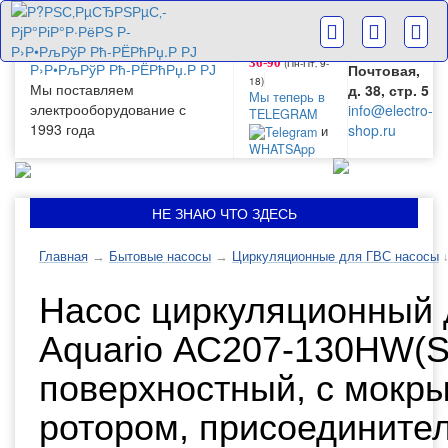
г. Москва
+7(499) 265-
28-63
ул.
+7(499) 265-
Большая
(Пн-Пт‚ 9-
36-90
Почтовая,
18)
Мы поставляем
д. 38, стр. 5
Мы теперь в
электрооборудование с
info@electro-
TELEGRAM
1993 года
shop.ru
и
WHATSApp
НЕ ЗНАЮ ЧТО ЗДЕСЬ
Главная
→
Бытовые насосы
→
Циркуляционные для ГВС насосы
Насос циркуляционный 
Aquario АС207-130HW(S
поверхностный, с мокр
ротором, присоедините