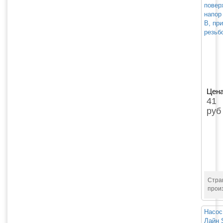
повер
напор 
В, пр
резьб
Цена
41
руб
Стра
прои
Насос
Лайн 