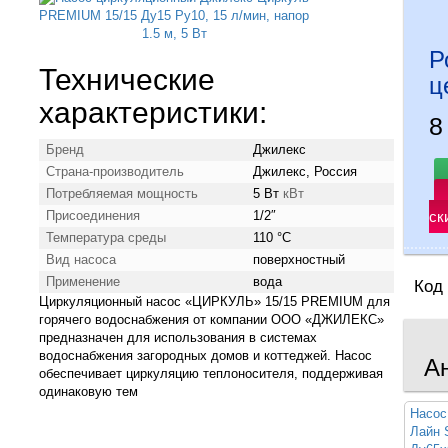
Р
Технические
ц
характеристики:
8
Бренд
Джилекс
Страна-производитель
Джилекс, Россия
Потребляемая мощность
5 Вт
кВт
Присоединения
1/2″
ск
Температура среды
110 °С
Вид насоса
поверхностный
Применение
вода
Код
Циркуляционный насос «ЦИРКУЛЬ» 15/15 PREMIUM для
горячего водоснабжения от компании ООО «ДЖИЛЕКС»
предназначен для использования в системах
водоснабжения загородных домов и коттеджей. Насос
А
обеспечивает циркуляцию теплоносителя, поддерживая
одинаковую тем
Насос
Лайн 