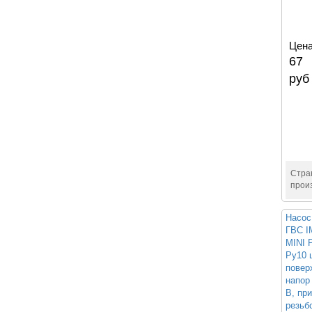
Цена
67
руб
Стра
прои
Насос
ГВС 
MINI 
Ру10 
повер
напор 
В, пр
резьб