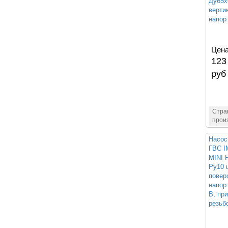
Ду65x
верти
напор 
Цена
123
руб
Стра
прои
Насос
ГВС 
MINI 
Ру10 
повер
напор 
В, пр
резьб