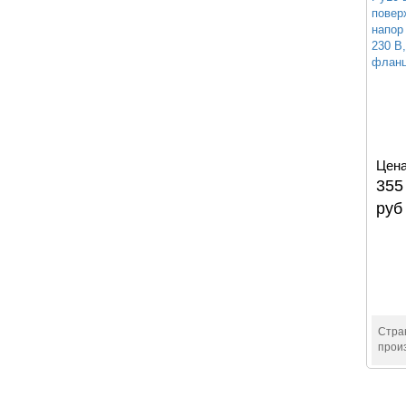
повер
напор 
230 В
фланц
Цена
355
руб
Стра
прои