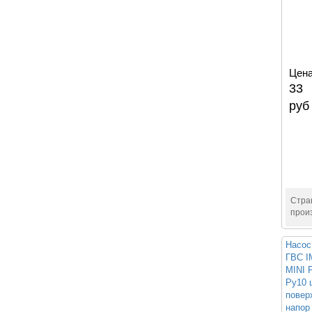
Цена
33
руб
Стра
прои
Насос
ГВС 
MINI 
Ру10 
повер
напор 