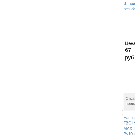
В, пр
резьб
Цена
67
руб
Стра
прои
Насос
ГВС 
MAX I
Ру10 