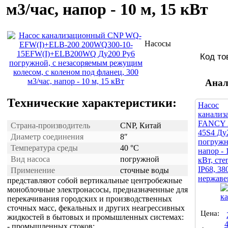
м3/час, напор - 10 м, 15 кВт
Насосы
Код то
Анал
Технические характеристики:
Насос
канализ
FANCY 
Страна-производитель
CNP, Китай
45S4 Ду
Диаметр соединения
8″
погружно
Температура среды
40 °С
напор - 1
Вид насоса
погружной
кВт, сте
IP68, 38
Применение
сточные воды
нержаве
представляют собой вертикальные центробежные
моноблочные электронасосы, предназначенные для
перекачивания городских и производственных
сточных масс, фекальных и других неагрессивных
Цена:
жидкостей в бытовых и промышленных системах:
- промышленных стоков;