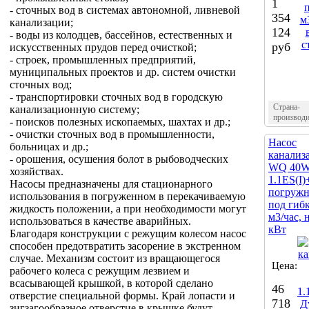
1
- сточных вод в системах автономной, ливневой
354
канализации;
124
- воды из колодцев, бассейнов, естественных и
руб
искусственных прудов перед очисткой;
- строек, промышленных предприятий,
муниципальных проектов и др. систем очистки
сточных вод;
- транспортировки сточных вод в городскую
Страна-
канализационную систему;
производи
- поисков полезных ископаемых, шахтах и др.;
- очистки сточных вод в промышленности,
Насос
больницах и др.;
канали
- орошения, осушения болот в рыбоводческих
WQ 40W
хозяйствах.
1.1ES(I
Насосы предназначены для стационарного
погружн
использования в погруженном в перекачиваемую
под гиб
жидкость положении, а при необходимости могут
м3/час, н
использоваться в качестве аварийных.
кВт
Благодаря конструкции с режущим колесом насос
способен предотвратить засорение в экстренном
случае. Механизм состоит из вращающегося
Цена:
рабочего колеса с режущим лезвием и
всасывающей крышкой, в которой сделано
46
отверстие специальной формы. Край лопасти и
718
зигзагообразное отверстие в крышке будут