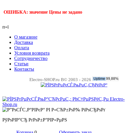
ОШИБКА: значение Цены не задано
п»ї
О магазине
Доставка
Оплата
Условия возврата
Сотрудничество
Статьи
Контакты
Electro-SHOP.ru В© 2003 - 2026
РўРѕРІР°СЂ РґРѕР±Р°РІР»РµРЅ
Корзина
0
Оформить заказ