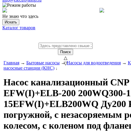
Не знаю что здесь
Искать
Каталог товаров
Поиск
△
Главная
→
Бытовые насосы
→
Насосы для водоотведения
→
К
▽
насосные станции (КНС)
↓
Насос канализационный CNP
EFW(I)+ELB-200 200WQ300-1
15EFW(I)+ELB200WQ Ду200 
погружной, с незасоряемым 
колесом, с коленом под фланец