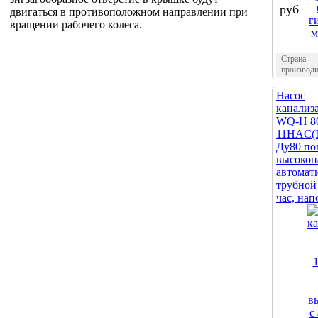
руб
двигаться в противоположном направлении при
вращении рабочего колеса.
Страна-
производи
Насос
канали
WQ-H 8
11HAC(
Ду80 по
высокон
автомат
трубной
час, нап