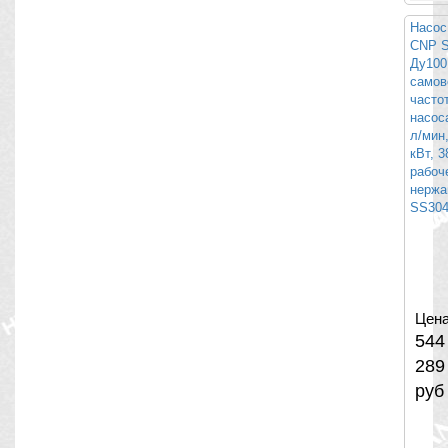
Насос
CNP S
Ду100
самов
часто
насоса
л/мин,
кВт, 
рабоч
нержа
SS30
Цена
544
289
руб