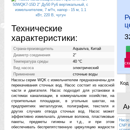
Р
ц
Технические
3
характеристики:
Страна-производитель
Aquaviva, Китай
Диаметр соединения
2″
Температура среды
40 °С
ск
Вид насоса
электрический
Применение
сточные воды
Насосы серии WQK с измельчителем предназначены для
Код
перекачивания сточных вод. Насос состоит из насосной
части и двигателя. Насос подходит для установки в
системах канализации, в коммунальном хозяйстве, на
строительных площадках, в угольных шахтах, на
А
предприятиях металлургии, полиграфии, текстиля и
других случаях отвода сточных вод. Насос может
эффективно измельчать длинные волокна, пластиковые
Насос
пакеты, предметы гигиены и т.д., и при этом
CNP W
обеспечивать беспрепятственную циркуляцию жидкости