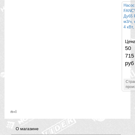
Насос
FANCY
Ду65 
м3/ч, 
4 кВт,
Цена
50
715
руб
Стра
прои
п»ї
О магазине