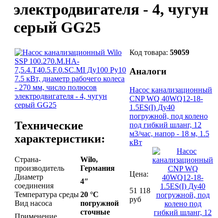
электродвигателя - 4, чугун
серый GG25
Код товара:
59059
Аналоги
Насос канализационный
CNP WQ 40WQ12-18-
1.5ES(I) Ду40
погружной, под колено
Технические
под гибкий шланг, 12
м3/час, напор - 18 м, 1.5
характеристики:
кВт
Страна-
Wilo,
производитель
Германия
Цена:
Диаметр
4″
соединения
51 118
Температура среды
20 °С
руб
Вид насоса
погружной
сточные
Применение