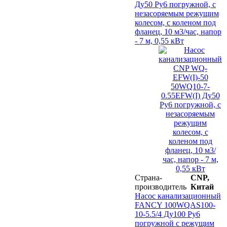
Ду50 Ру6 погружной, с
незасоряемым режущим
колесом, с коленом под
фланец, 10 м3/час, напор
- 7 м, 0,55 кВт
Страна-
CNP,
производитель
Китай
Насос канализационный
FANCY 100WQAS100-
10-5.5/4 Ду100 Ру6
погружной с режущим