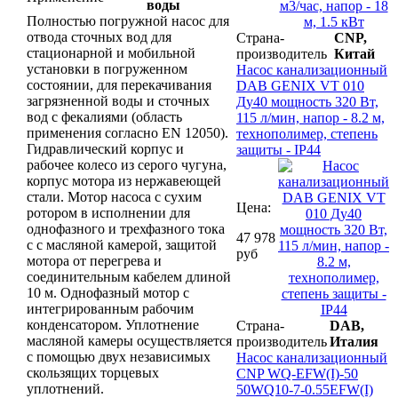
воды
Полностью погружной насос для
отвода сточных вод для
Страна-
CNP,
стационарной и мобильной
производитель
Китай
установки в погруженном
Насос канализационный
состоянии, для перекачивания
DAB GENIX VT 010
загрязненной воды и сточных
Ду40 мощность 320 Вт,
вод с фекалиями (область
115 л/мин, напор - 8.2 м,
применения согласно EN 12050).
технополимер, степень
Гидравлический корпус и
защиты - IP44
рабочее колесо из серого чугуна,
корпус мотора из нержавеющей
стали. Мотор насоса с сухим
Цена:
ротором в исполнении для
однофазного и трехфазного тока
47 978
с с масляной камерой, защитой
руб
мотора от перегрева и
соединительным кабелем длиной
10 м. Однофазный мотор с
интегрированным рабочим
конденсатором. Уплотнение
Страна-
DAB,
масляной камеры осуществляется
производитель
Италия
с помощью двух независимых
Насос канализационный
скользящих торцевых
CNP WQ-EFW(I)-50
уплотнений.
50WQ10-7-0.55EFW(I)