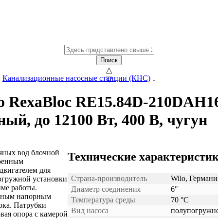
Поиск
△
→
Канализационные насосные станции (КНС)
▽
↓
o RexaBloc RE15.84D-210DAH1
й, до 12100 Вт, 400 В, чугун
очных вод блочной
Технические характеристик
роенным
двигателем для
Страна-производитель
Wilo, Германи
огружной установки
ме работы.
Диаметр соединения
6″
льным напорным
Температура среды
70 °С
ока. Патрубки
Вид насоса
полупогружн
ая опора с камерой