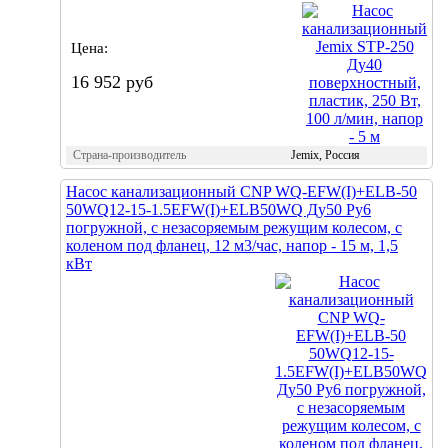
Цена:
16 952 руб
Страна-производитель
Jemix, Россия
Насос канализационный CNP WQ-EFW(I)+ELB-50
50WQ12-15-1.5EFW(I)+ELB50WQ Ду50 Ру6
погружной, с незасоряемым режущим колесом, с
коленом под фланец, 12 м3/час, напор - 15 м, 1,5
кВт