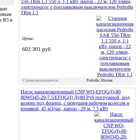
550-TRm 1.1 550 л, 1,1 кВт, напор - 22 м, 120 л/мин,
электронасос с поплавковым выключателем Pedrollo
ощью
TRm 1.1
новым
и B5 в
Цена:
602 301 руб
Страна-производитель
Pedrollo, Италия
Насос канализационный CNP WQ-EFQG(I)-80
80WQ45-29-7.5/EFQG(I) Ду80 Ру6 погружной, под
колено под фланец, с режущим рабочим колесом и
кромкой, 45 м3/час, напор - 29 м, 7.5 кВт