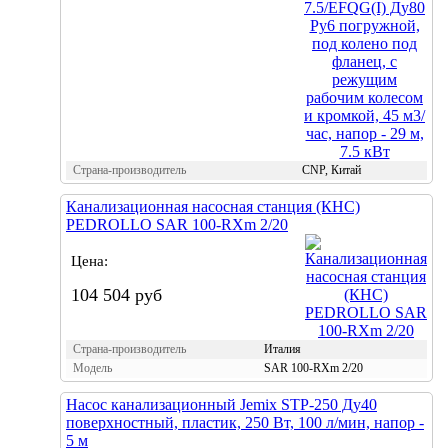
Страна-производитель
CNP, Китай
Канализационная насосная станция (КНС)
PEDROLLO SAR 100-RXm 2/20
Цена:
104 504 руб
Страна-производитель
Италия
Модель
SAR 100-RXm 2/20
Насос канализационный Jemix STP-250 Ду40
поверхностный, пластик, 250 Вт, 100 л/мин, напор -
5 м