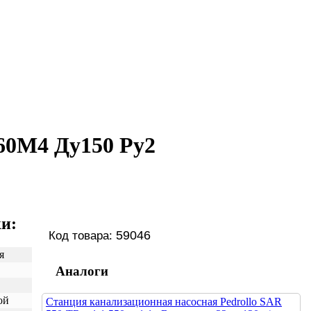
60M4 Ду150 Ру2
и:
59046
Код товара:
я
Аналоги
ой
Станция канализационная насосная Pedrollo SAR