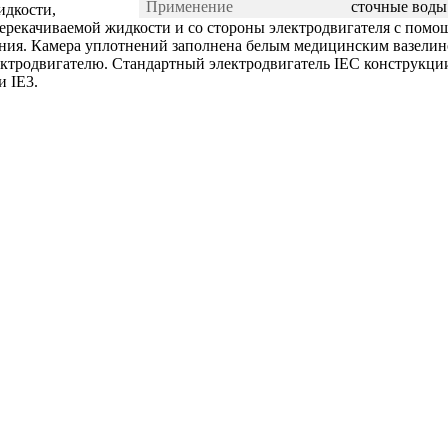
Применение
сточные воды
идкости,
ерекачиваемой жидкости и со стороны электродвигателя с пом
ения. Камера уплотнений заполнена белым медицинским вазели
лектродвигателю. Стандартный электродвигатель IEC конструкци
и IE3.