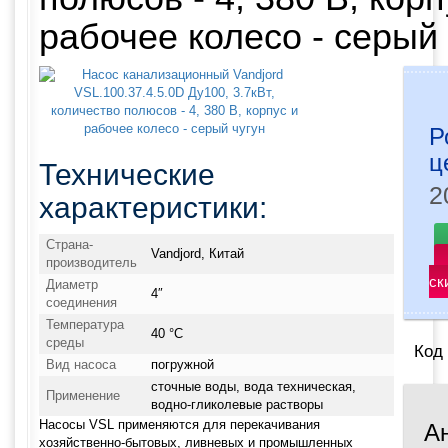
рабочее колесо - серый 
Р
ц
Технические
2
характеристики:
Страна-
Vandjord, Китай
производитель
ск
Диаметр
4″
соединения
Температура
40 °С
среды
Код
Вид насоса
погружной
сточные воды, вода техническая,
Применение
водно-гликолевые растворы
Насосы VSL применяются для перекачивания
А
хозяйственно-бытовых, ливневых и промышленных