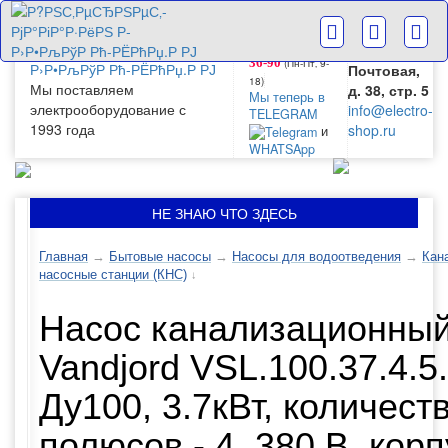
г. Москва
+7(499) 265-
28-63
ул.
+7(499) 265-
Большая
(Пн-Пт‚ 9-
36-90
Почтовая,
18)
Мы поставляем
д. 38, стр. 5
Мы теперь в
электрооборудование с
info@electro-
TELEGRAM
1993 года
shop.ru
и
WHATSApp
НЕ ЗНАЮ ЧТО ЗДЕСЬ
Главная
→
Бытовые насосы
→
Насосы для водоотведения
→
Кан
насосные станции (КНС)
↓
Насос канализационны
Vandjord VSL.100.37.4.5
Ду100, 3.7кВт, количест
полюсов - 4, 380 В, корп