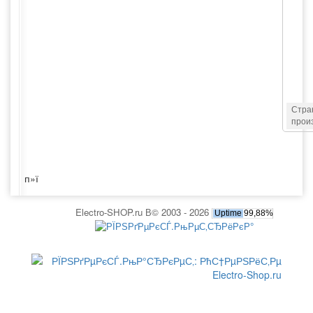
Стра
прои
п»ї
Electro-SHOP.ru В© 2003 - 2026