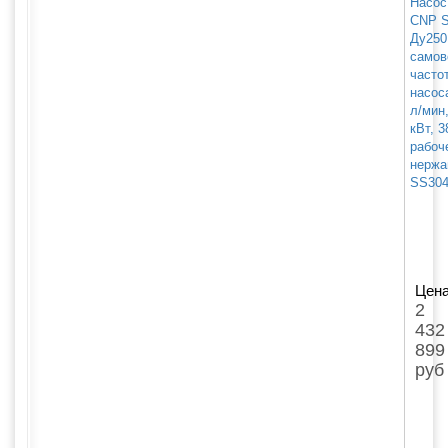
Насос
CNP S
Ду250
самов
часто
насоса
л/мин,
кВт, 
рабоч
нержа
SS30
Цена
2
432
899
руб