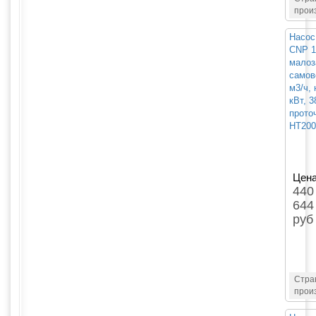
прои
Насос
CNP 1
малоз
самов
м3/ч, 
кВт, 
проточ
HT200
Цена
440
644
руб
Стра
прои