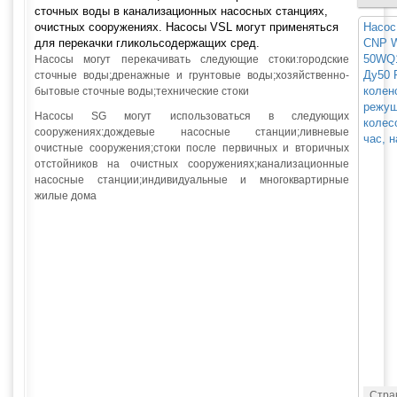
сточных воды в канализационных насосных станциях,
очистных сооружениях. Насосы VSL могут применяться
Насос
для перекачки гликольсодержащих сред.
CNP W
50WQ1
Насосы могут перекачивать следующие стоки:городские
Ду50 
сточные воды;дренажные и грунтовые воды;хозяйственно-
колен
бытовые сточные воды;технические стоки
режущ
Насосы SG могут использоваться в следующих
колес
сооружениях:дождевые насосные станции;ливневые
час, н
очистные сооружения;стоки после первичных и вторичных
отстойников на очистных сооружениях;канализационные
насосные станции;индивидуальные и многоквартирные
жилые дома
Стра