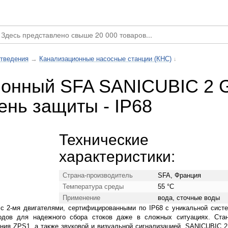
тведения
→
Канализационные насосные станции (КНС)
↓
онный SFA SANICUBIC 2 G
пень защиты - IP68
Технические
характеристики:
Страна-производитель
SFA, Франция
Температура среды
55 °С
Применение
вода, сточные воды
с 2-мя двигателями, сертифицированными по IP68 с уникальной сист
дов для надежного сбора стоков даже в сложных ситуациях. Ста
ения ZPS1, а также звуковой и визуальной сигнализацией. SANICUBIC 