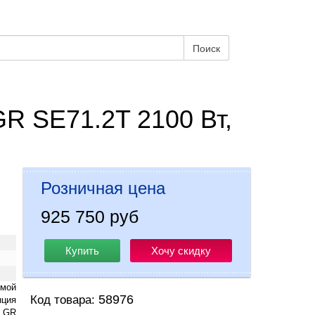
Поиск
R SE71.2T 2100 Вт,
Розничная цена
925 750 руб
Купить
Хочу скидку
емой
58976
Код товара:
нция
2 GR