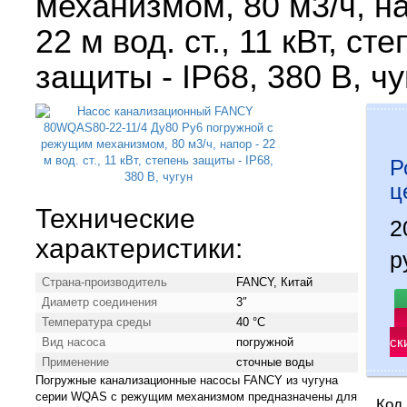
механизмом, 80 м3/ч, на
22 м вод. ст., 11 кВт, ст
защиты - IP68, 380 В, чу
Р
ц
Технические
характеристики:
р
Страна-производитель
FANCY, Китай
Диаметр соединения
3″
Температура среды
40 °С
ск
Вид насоса
погружной
Применение
сточные воды
Погружные канализационные насосы FANCY из чугуна
серии WQAS с режущим механизмом предназначены для
Код 