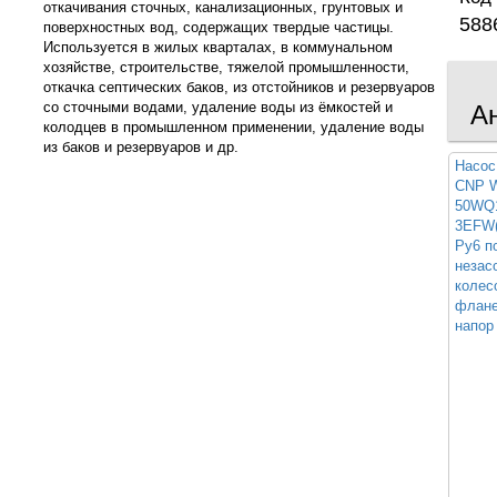
откачивания сточных, канализационных, грунтовых и
588
поверхностных вод, содержащих твердые частицы.
Используется в жилых кварталах, в коммунальном
хозяйстве, строительстве, тяжелой промышленности,
откачка септических баков, из отстойников и резервуаров
со сточными водами, удаление воды из ёмкостей и
А
колодцев в промышленном применении, удаление воды
из баков и резервуаров и др.
Насос
CNP W
50WQ1
3EFW(
Ру6 п
незас
колес
флане
напор 