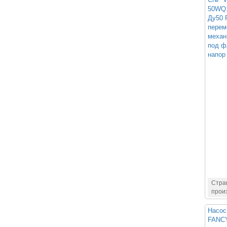
50WQ1
Ду50 
пере
механ
под ф
напор 
Стра
прои
Насос
FANCY