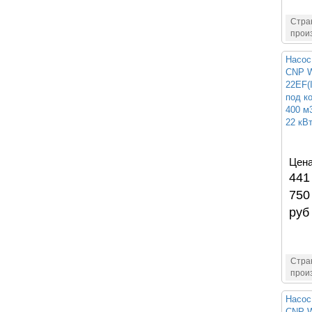
Стра
прои
Насос
CNP W
22EF(
под к
400 м3
22 кВ
Цена
441
750
руб
Стра
прои
Насос
CNP W