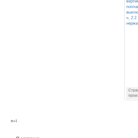
верти
попла
выклю
ч, 2.2
нержа
Стра
прои
п»ї