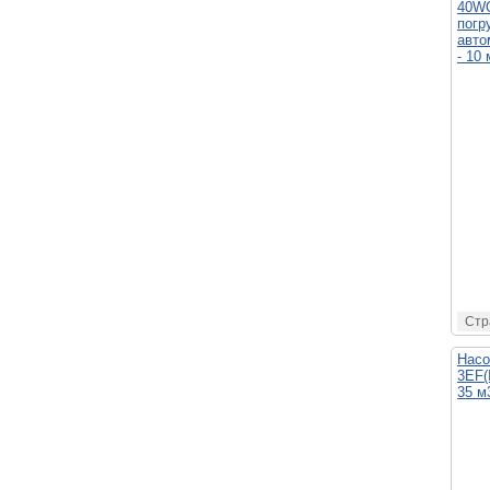
40WQ
погр
авто
- 10 
Стр
Насо
3EF(
35 м