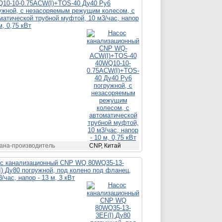
10-10-0.75ACW(I)+TOS-40 Ду40 Ру6
ужной, с незасоряемым режущим колесом, с
матической трубной муфтой, 10 м3/час, напор
м, 0,75 кВт
ана-производитель
CNP, Китай
с канализационный CNP WQ 80WQ35-13-
I) Ду80 погружной, под колено под фланец,
3/час, напор - 13 м, 3 кВт