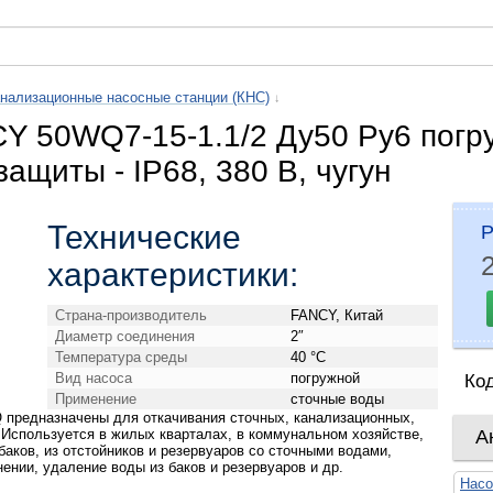
нализационные насосные станции (КНС)
↓
 50WQ7-15-1.1/2 Ду50 Ру6 погруж
 защиты - IP68, 380 В, чугун
Технические
Р
характеристики:
Страна-производитель
FANCY, Китай
Диаметр соединения
2″
Температура среды
40 °С
Вид насоса
погружной
Ко
Применение
сточные воды
 предназначены для откачивания сточных, канализационных,
 Используется в жилых кварталах, в коммунальном хозяйстве,
А
аков, из отстойников и резервуаров со сточными водами,
нии, удаление воды из баков и резервуаров и др.
Насо