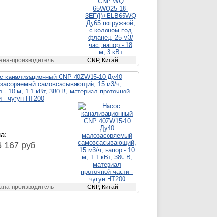
ана-производитель
CNP, Китай
с канализационный CNP 40ZW15-10 Ду40
засоряемый самовсасывающий, 15 м3/ч,
р - 10 м, 1.1 кВт, 380 В, материал проточной
и - чугун HT200
а:
6 167 руб
ана-производитель
CNP, Китай