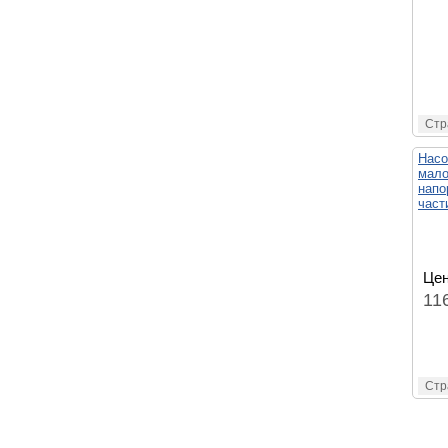
Стр
Насо
мало
напо
част
Цен
11
Стр