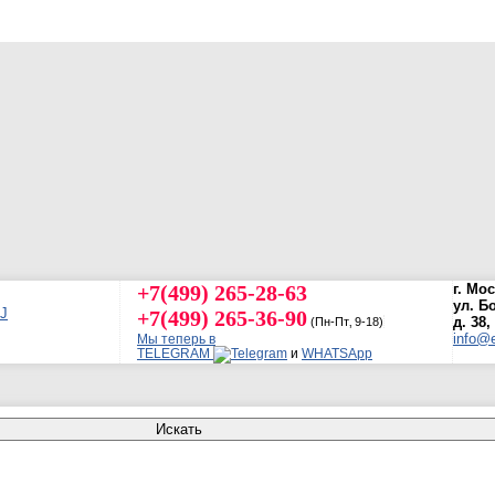
+7(499) 265-28-63
г. Мо
ул. Б
+7(499) 265-36-90
д. 38,
(Пн-Пт‚ 9-18)
info@e
Мы теперь в
TELEGRAM
и
WHATSApp
Искать