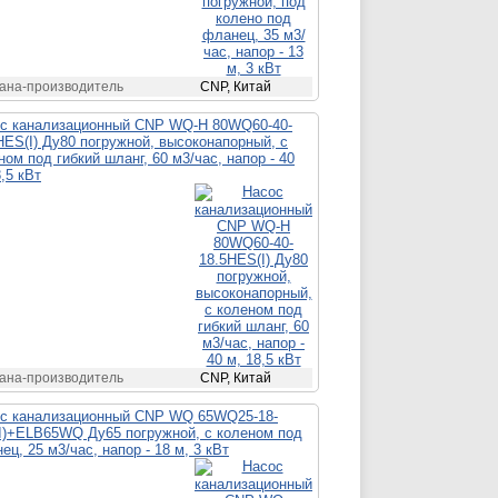
ана-производитель
CNP, Китай
с канализационный CNP WQ-H 80WQ60-40-
HES(I) Ду80 погружной, высоконапорный, с
ном под гибкий шланг, 60 м3/час, напор - 40
8,5 кВт
ана-производитель
CNP, Китай
с канализационный CNP WQ 65WQ25-18-
I)+ELB65WQ Ду65 погружной, с коленом под
ец, 25 м3/час, напор - 18 м, 3 кВт