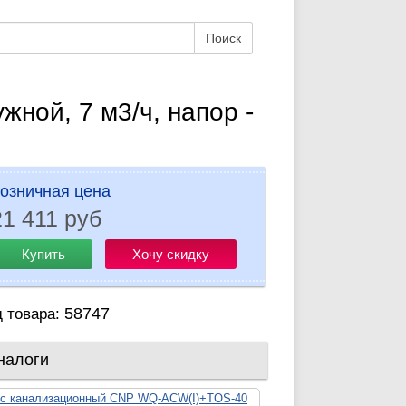
Поиск
ной, 7 м3/ч, напор -
озничная цена
21 411 руб
Купить
Хочу скидку
58747
д товара:
налоги
с канализационный CNP WQ-ACW(I)+TOS-40