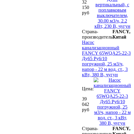
32
150
руб
Страна-
FANCY,
производитель
Китай
Насос
канализационный
FANCY 65WQA25-22-3
Ду65 Ру6/10
погружной, 25 м3/ч,
напор - 22 м вод. ст., 3
кВт, 380 В, чугун
Цена:
39
042
руб
Страна-
FANCY,
производитель
Китай