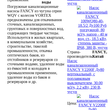
воды
чугун
Погружные канализационные
насосы FANCY из чугуна серии
WQV с колесом VORTEX
предназначены для откачивания
сточных, канализационных,
грунтовых и поверхностных вод,
содержащих твердые частицы.
Используется в жилых кварталах,
в коммунальном хозяйстве,
строительстве, тяжелой
промышленности, откачка
Страна-
FANCY,
септических баков, из
производитель
Китай
отстойников и резервуаров со
Насос
сточными водами, удаление воды
канализационный
из ёмкостей и колодцев в
FANCY V2200F Ду80
промышленном применении,
вертикальный, с
удаление воды из баков и
поплавковым
резервуаров и др.
выключателем, 30.00
м3/ч, 2.2 кВт, 230 В,
чугун
Цена: