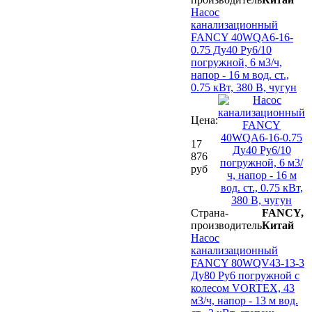
Насос
канализационный
FANCY 40WQA6-16-
0.75 Ду40 Ру6/10
погружной, 6 м3/ч,
напор - 16 м вод. ст.,
0.75 кВт, 380 В, чугун
Цена:
17
876
руб
Страна-
FANCY,
производитель
Китай
Насос
канализационный
FANCY 80WQV43-13-3
Ду80 Ру6 погружной с
колесом VORTEX, 43
м3/ч, напор - 13 м вод.