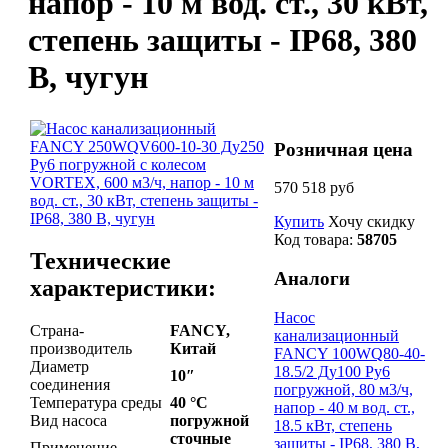
напор - 10 м вод. ст., 30 кВт,
степень защиты - IP68, 380
В, чугун
Розничная цена
570 518 руб
Купить
Хочу скидку
Код товара:
58705
Технические
Аналоги
характеристики:
Насос
Страна-
FANCY,
канализационный
производитель
Китай
FANCY 100WQ80-40-
Диаметр
18.5/2 Ду100 Ру6
10″
соединения
погружной, 80 м3/ч,
Температура среды
40 °С
напор - 40 м вод. ст.,
Вид насоса
погружной
18.5 кВт, степень
сточные
защиты - IP68, 380 В,
Применение