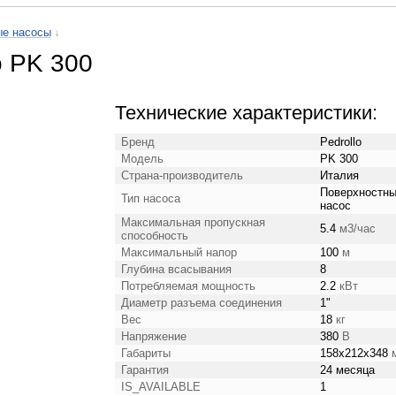
ые насосы
↓
o PK 300
Технические характеристики:
Бренд
Pedrollo
Модель
PK 300
Страна-производитель
Италия
Поверхностн
Тип насоса
насос
Максимальная пропускная
5.4
м3/час
способность
Максимальный напор
100
м
Глубина всасывания
8
Потребляемая мощность
2.2
кВт
Диаметр разъема соединения
1"
Вес
18
кг
Напряжение
380
В
Габариты
158x212x348
Гарантия
24 месяца
IS_AVAILABLE
1