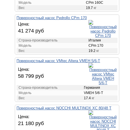
Модель
CPm 160C
Вес
19.7
кг
Поверхностный насос Pedrollo CPm 170
Цена:
41 274 руб
Страна-производитель
Италия
Модель
CPm 170
Вес
19.2
кг
Поверхностный насос VMtec Altera VMEH 5/6-T
Цена:
58 799 руб
Страна-производитель
Германия
Модель
VMEH 5/6-T
Вес
17.4
кг
Поверхностный насос NOCCHI MULTINOX XC 80/48 T
Цена:
21 180 руб