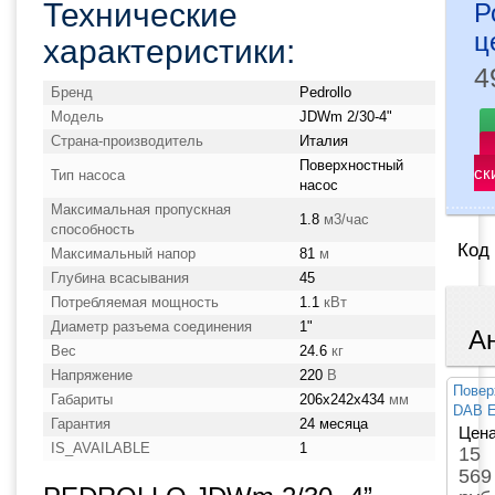
Технические
Р
ц
характеристики:
4
Бренд
Pedrollo
Модель
JDWm 2/30-4"
Страна-производитель
Италия
Поверхностный
ск
Тип насоса
насос
Максимальная пропускная
1.8
м3/час
способность
Код
Максимальный напор
81
м
Глубина всасывания
45
Потребляемая мощность
1.1
кВт
Диаметр разъема соединения
1"
А
Вес
24.6
кг
Напряжение
220
В
Повер
Габариты
206x242x434
мм
DAB E
Гарантия
24 месяца
Цена
IS_AVAILABLE
1
15
569