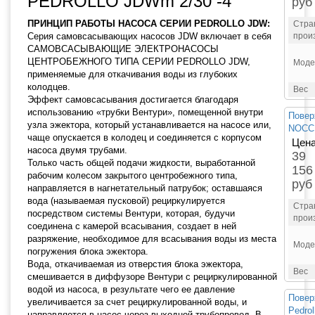
PEDROLLO JDWm 2/30 -4”
руб
ПРИНЦИП РАБОТЫ НАСОСА СЕРИИ PEDROLLO JDW:
Стра
Серия самовсасывающих насосов JDW включает в себя
прои
САМОВСАСЫВАЮЩИЕ ЭЛЕКТРОНАСОСЫ
ЦЕНТРОБЕЖНОГО ТИПА СЕРИИ PEDROLLO JDW,
Моде
применяемые для откачивания воды из глубоких
колодцев.
Вес
Эффект самовсасывания достигается благодаря
использованию «трубки Вентури», помещенной внутри
Повер
узла эжектора, который устанавливается на насосе или,
NOCCH
чаще опускается в колодец и соединяется с корпусом
Цена
насоса двумя трубами.
39
Только часть общей подачи жидкости, выработанной
156
рабочим колесом закрытого центробежного типа,
руб
направляется в нагнетательный патрубок; оставшаяся
вода (называемая пусковой) рециркулируется
Стра
посредством системы Вентури, которая, будучи
прои
соединена с камерой всасывания, создает в ней
разряжение, необходимое для всасывания воды из места
Моде
погружения блока эжектора.
Вода, откачиваемая из отверстия блока эжектора,
Вес
смешивается в диффузоре Вентури с рециркулированной
водой из насоса, в результате чего ее давление
Повер
увеличивается за счет рециркулированной воды, и
Pedrol
направляется в насос через выходной трубопровод. В