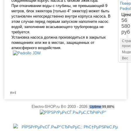
соединяющий корпус насоса с блоком эжектора.
Повер
При откачивании воды с глубины, не превышающей 9
Pedrol
метров, блок эжектора (только 4" эжектор) может быть
Цена
установлен непосредственно внутри корпуса насоса. В
56
этом случае перед первым запуском наполните насос
580
водой, заполнение всасывающего трубопровода не
руб
требуется.
Установка насоса должна производиться в закрытых
Стра
помещениях или же в местах, защищенных от
прои
атмосферного воздействия.
Моде
Вес
п»ї
Electro-SHOP.ru В© 2003 - 2026