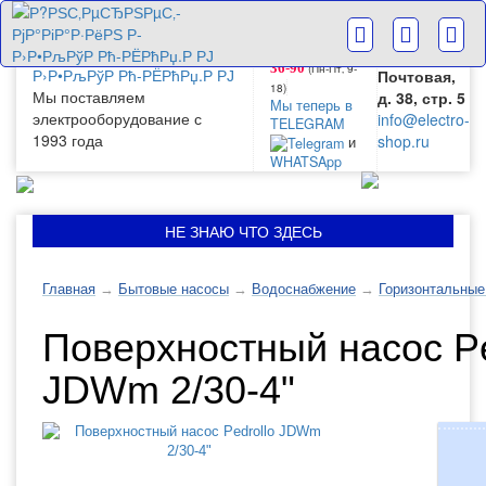
г. Москва
+7(499) 265-
28-63
ул.
+7(499) 265-
Большая
(Пн-Пт‚ 9-
36-90
Почтовая,
18)
Мы поставляем
д. 38, стр. 5
Мы теперь в
электрооборудование с
info@electro-
TELEGRAM
1993 года
shop.ru
и
WHATSApp
НЕ ЗНАЮ ЧТО ЗДЕСЬ
Главная
→
Бытовые насосы
→
Водоснабжение
→
Горизонтальные
Поверхностный насос Pe
JDWm 2/30-4"