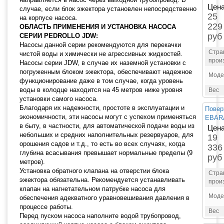
Цена
случае, если блок эжектора установлен непосредственно
25
на корпусе насоса.
229
ОБЛАСТЬ ПРИМЕНЕНИЯ И УСТАНОВКА НАСОСА
руб
СЕРИИ PEDROLLO JDW:
Насосы данной серии рекомендуются для перекачки
Стра
чистой воды и химически не агрессивных жидкостей.
прои
Насосы серии JDW, в случае их наземной установки с
погруженным блоком эжектора, обеспечивают надежное
Моде
функционирование даже в том случае, когда уровень
воды в колодце находится на 45 метров ниже уровня
Вес
установки самого насоса.
Благодаря их надежности, простоте в эксплуатации и
Повер
экономичности, эти насосы могут с успехом применяться
EBAR
в быту, в частности, для автоматической подачи воды из
Цена
небольших и средних наполнительных резервуаров, для
19
орошения садов и т.д., то есть во всех случаях, когда
336
глубина всасывания превышает нормальные пределы (9
руб
метров).
Установка обратного клапана на отверстии блока
Стра
эжектора обязательна. Рекомендуется устанавливать
прои
клапан на нагнетательном патрубке насоса для
Моде
обеспечения адекватного уравновешивания давления в
процессе работы.
Вес
Перед пуском насоса наполните водой трубопровод,