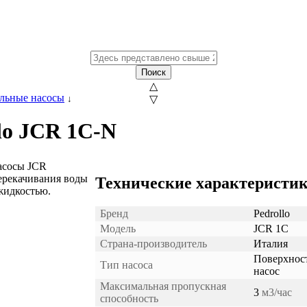
Поиск
△
льные насосы
↓
▽
lo JCR 1C-N
асосы JCR
ерекачивания воды
Технические характеристик
жидкостью.
Бренд
Pedrollo
Модель
JCR 1C
Страна-производитель
Италия
Поверхнос
Тип насоса
насос
Максимальная пропускная
3
м3/час
способность