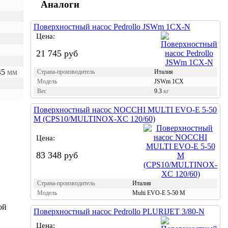
Аналоги
Поверхностный насос Pedrollo JSWm 1CX-N
Цена:
21 745 руб
45
мм
Страна-производитель
Италия
Модель
JSWm 1CX
Вес
9.3
кг
Поверхностный насос NOCCHI MULTI EVO-E 5-50
M (CPS10/MULTINOX-XC 120/60)
Цена:
83 348 руб
Страна-производитель
Италия
Модель
Multi EVO-E 5-50 M
ой
Поверхностный насос Pedrollo PLURIJET 3/80-N
Цена: