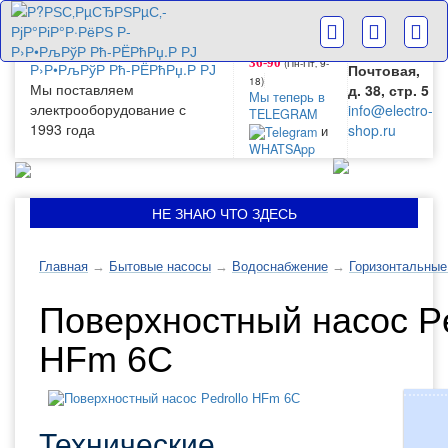
г. Москва
+7(499) 265-
28-63
ул.
+7(499) 265-
Большая
(Пн-Пт‚ 9-
36-90
Почтовая,
18)
Мы поставляем
д. 38, стр. 5
Мы теперь в
электрооборудование с
info@electro-
TELEGRAM
1993 года
shop.ru
и
WHATSApp
НЕ ЗНАЮ ЧТО ЗДЕСЬ
Главная
→
Бытовые насосы
→
Водоснабжение
→
Горизонтальные
Поверхностный насос Pe
HFm 6C
Технические