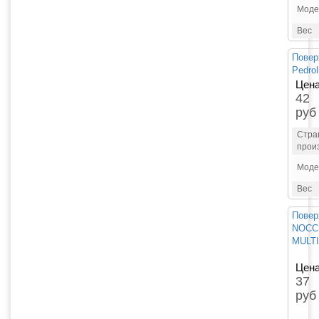
Моде
Вес
Повер
Pedro
Цена
42
руб
Стра
прои
Моде
Вес
Повер
NOCCH
MULTI
Цена
37
руб