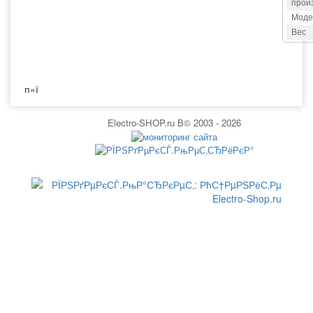
прои
Моде
Вес
п»ї
Electro-SHOP.ru В© 2003 - 2026