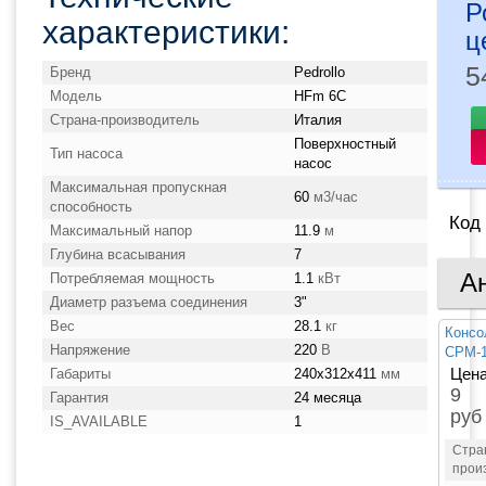
Р
характеристики:
ц
5
Бренд
Pedrollo
Модель
HFm 6C
Страна-производитель
Италия
Поверхностный
Тип насоса
насос
Максимальная пропускная
60
м3/час
способность
Код
Максимальный напор
11.9
м
Глубина всасывания
7
А
Потребляемая мощность
1.1
кВт
Диаметр разъема соединения
3"
Вес
28.1
кг
Консо
Напряжение
220
В
CPM-
Цена
Габариты
240x312x411
мм
9 
Гарантия
24 месяца
руб
IS_AVAILABLE
1
Стра
прои