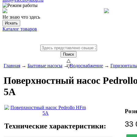
Не знаю что здесь
Искать
Каталог товаров
Поиск
△
Главная
→
Бытовые насосы
→
Водоснабжение
→
Горизонталь
▽
Поверхностный насос Pedrol
5A
Розн
33 
Технические характеристики: