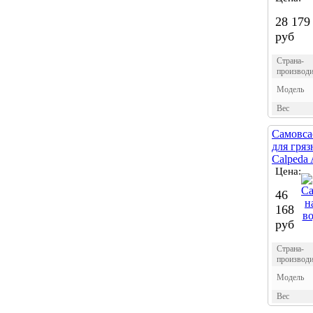
28 179
руб
Страна-
производи
Модель
Вес
Самовса
для гря
Calpeda
Цена:
46
168
руб
Страна-
производи
Модель
Вес