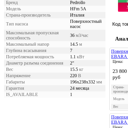
Бренд
Pedrollo
Модель
HFm 5A
Страна-производитель
Италия
Поверхностный
Тип насоса
Код то
насос
Максимальная пропускная
36
м3/час
способность
Анал
Максимальный напор
14.5
м
Глубина всасывания
7
Поверхн
EBARA 
Потребляемая мощность
1.1
кВт
Цена:
Диаметр разъема соединения
2"
Вес
15.5
кг
23 800
Напряжение
220
В
руб
Габариты
196x238x332
мм
Страна-
Гарантия
24 месяца
производи
IS_AVAILABLE
1
Модель
Вес
Поверхн
EBARA 
Цена: