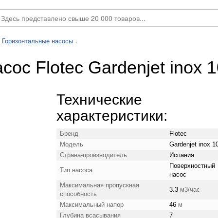
Горизонтальные насосы
↓
ос Flotec Gardenjet inox 
Технические
характеристики:
Бренд
Flotec
Модель
Gardenjet inox 1
Страна-производитель
Испания
Поверхностный
Тип насоса
насос
Максимальная пропускная
3.3
м3/час
способность
Максимальный напор
46
м
Глубина всасывания
7