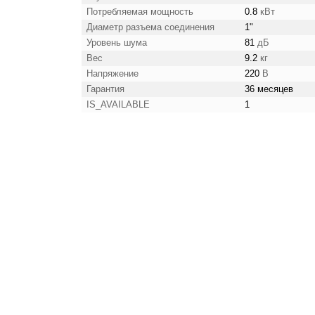
Потребляемая мощность
0.8
кВт
Диаметр разъема соединения
1"
Уровень шума
81
дБ
Вес
9.2
кг
Напряжение
220
В
Гарантия
36 месяцев
IS_AVAILABLE
1