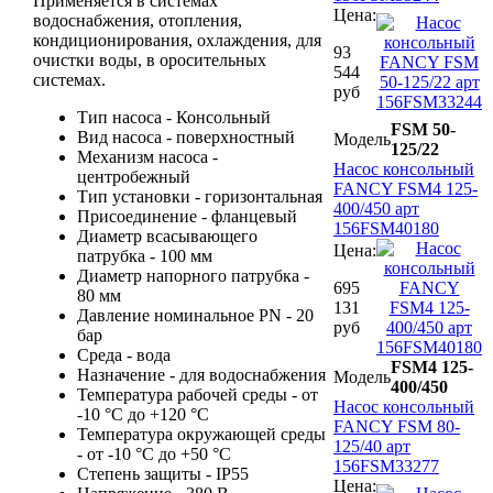
Применяется в системах
Цена:
водоснабжения, отопления,
кондиционирования, охлаждения, для
93
очистки воды, в оросительных
544
системах.
руб
Тип насоса - Консольный
FSM 50-
Вид насоса - поверхностный
Модель
125/22
Механизм насоса -
Насос консольный
центробежный
FANCY FSM4 125-
Тип установки - горизонтальная
400/450 арт
Присоединение - фланцевый
156FSM40180
Диаметр всасывающего
Цена:
патрубка - 100 мм
Диаметр напорного патрубка -
695
80 мм
131
Давление номинальное PN - 20
руб
бар
Среда - вода
FSM4 125-
Назначение - для водоснабжения
Модель
400/450
Температура рабочей среды - от
Насос консольный
-10 °C до +120 °C
FANCY FSM 80-
Температура окружающей среды
125/40 арт
- от -10 °C до +50 °C
156FSM33277
Степень защиты - IP55
Цена: