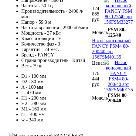
Напряжение - 380 В
Частота - 50 Гц
124
Производительность - 2400 л/
865
мин
руб
Напор - 59.3 м
Частота вращения - 2900 об/мин
FSM 80-
Модель
Мощность - 37 кВт
125/40
Класс изоляции - F
Насос консольный
Количество фаз - 3
FANCY FSM4 80-
Гарантия - 24 мес.
200/40 арт
Бренд - FANCY
156FSM40135
Страна производитель - Китай
Цена:
Вес - 79 кг
176
D1 - 100 мм
444
D2 - 80 мм
руб
A - 100 мм
f - 470 мм
FSM4 80-
H1 - 200 мм
Модель
200/40
H2 - 280 мм
M1 - 160 мм
n1 - 400 мм
w - 340 мм