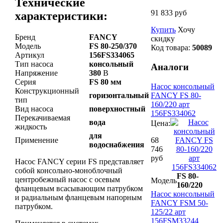
Технические
91 833 руб
характеристики:
Купить
Хочу
Бренд
FANCY
скидку
Модель
FS 80-250/370
Код товара:
50089
Артикул
156FS334065
Тип насоса
консольный
Аналоги
Напряжение
380
В
Серия
FS 80 мм
Насос консольный
Конструкционный
горизонтальный
FANCY FS 80-
тип
160/220 арт
Вид насоса
поверхностный
156FS334062
Перекачиваемая
вода
Цена:
жидкость
для
Применение
68
водоснабжения
746
руб
Насос FANCY серии FS представляет
собой консольно-моноблочный
FS 80-
центробежный насос с осевым
Модель
160/220
фланцевым всасывающим патрубком
Насос консольный
и радиальным фланцевым напорным
FANCY FSM 50-
патрубком.
125/22 арт
156FSM33244