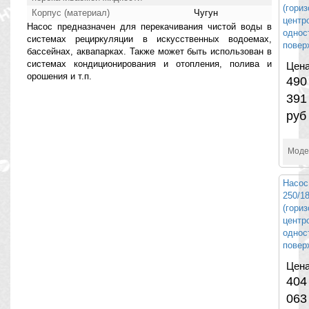
(гори
Корпус (материал)
Чугун
центр
Насос предназначен для перекачивания чистой воды в
однос
системах рециркуляции в искусственных водоемах,
повер
бассейнах, аквапарках. Также может быть использован в
системах кондиционирования и отопления, полива и
Цена
орошения и т.п.
490
391
руб
Моде
Насос
250/1
(гори
центр
однос
повер
Цена
404
063