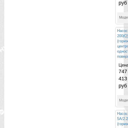
руб
Моде
Насос
200(Q
(гори
центр
однос
повер
Цена
747
413
руб
Моде
Насос
5A/2.
(гори