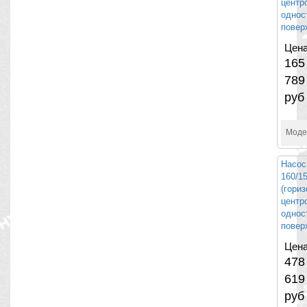
центр
однос
повер
Цена
165
789
руб
Моде
Насос
160/1
(гори
центр
однос
повер
Цена
478
619
руб