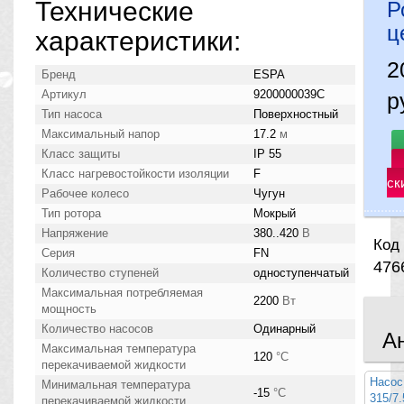
Технические
Р
ц
характеристики:
Бренд
ESPA
Артикул
9200000039C
р
Тип насоса
Поверхностный
Максимальный напор
17.2
м
Класс защиты
IP 55
Класс нагревостойкости изоляции
F
ск
Рабочее колесо
Чугун
Тип ротора
Мокрый
Напряжение
380..420
В
Код 
Серия
FN
476
Количество ступеней
одноступенчатый
Максимальная потребляемая
2200
Вт
мощность
Количество насосов
Одинарный
А
Максимальная температура
120
°С
перекачиваемой жидкости
Насос
Минимальная температура
-15
°С
315/7
перекачиваемой жидкости