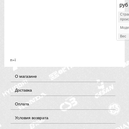
руб
Стра
прои
Моде
Вес
п»ї
О магазине
Доставка
Оплата
Условия возврата