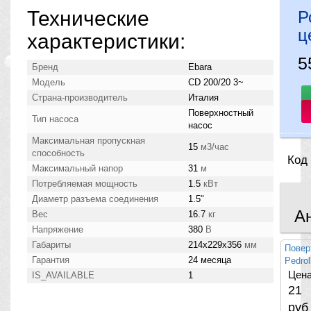
Технические
Р
ц
характеристики:
5
Бренд
Ebara
Модель
CD 200/20 3~
Страна-производитель
Италия
Поверхностный
Тип насоса
насос
Максимальная пропускная
15
м3/час
способность
Код
Максимальный напор
31
м
Потребляемая мощность
1.5
кВт
Диаметр разъема соединения
1.5"
А
Вес
16.7
кг
Напряжение
380
В
Габариты
214x229x356
мм
Повер
Гарантия
24 месяца
Pedro
Цена
IS_AVAILABLE
1
21
руб