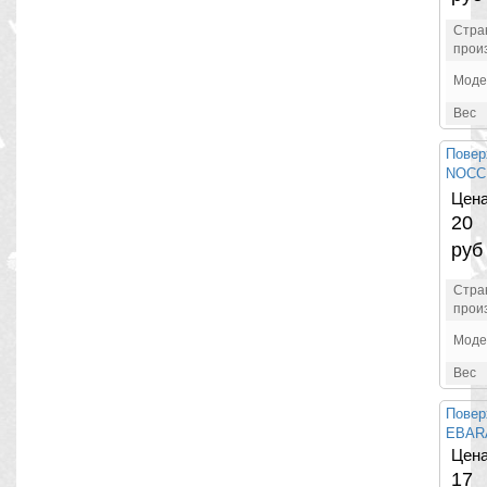
Стра
прои
Моде
Вес
Повер
NOCCH
Цена
20
руб
Стра
прои
Моде
Вес
Повер
EBAR
Цена
17