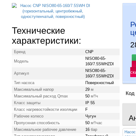
Р
Технические
ц
характеристики:
2
Бренд
CNP
NISO80-65-
Модель
160/7.5SWHZDI
NISO80-65-
ск
Артикул
160/7.5SWHZDI
Тип насоса
Поверхностный
Максимальный напор
29
м
Код
Максимальный расход Qmax
50
м³/ч
Класс защиты
IP 55
Класс нагревостойкости изоляции
F
Рабочее колесо
Чугун
А
Пропускная способность
50
м³/час
Максимальное рабочее давление
16
бар
Насос