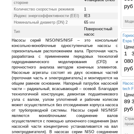
стороне
руб
Количество скоростных режимов
1
Индекс энергоэффективности (EEI)
IE3
Моде
Номинальный диаметр (DN) 2
65
мм
Поверхностный
Тип
насос
Гориз
Насосы серий NISO/NIS/NISF – это консольные/
Espa 
консольно-моноблочные одноступенчатые насосы с
Цена
горизонтальным расположением вала. Проточная часть
1 3
разработана с применением передовых технологий
080
гидродинамического моделирования (CFD) и
прочностного анализа методом конечных элементов.
руб
Насосные агрегаты состоят из двух основных частей
(проточная часть и электродвигатель) и монтируются на
общем рамном основании. Напорный патрубок насосной
Насос
части – радиальный, всасывающий – осевой. Благодаря
tech 
технологичной конструкции, демонтаж подшипникового
Цена
узла с валом, узлом уплотнений и рабочим колесом
89 
может осуществляться без отсоединения корпуса насоса
руб
от трубопроводной системы. Насосы серий NIS/NISF
являются моноблочными: соединение валов
Стра
осуществляется с помощью шпоночного соединения (вал
прои
насосной части концентрично устанавливается на вал
электродвигателя). В насосах серии NISO соединение