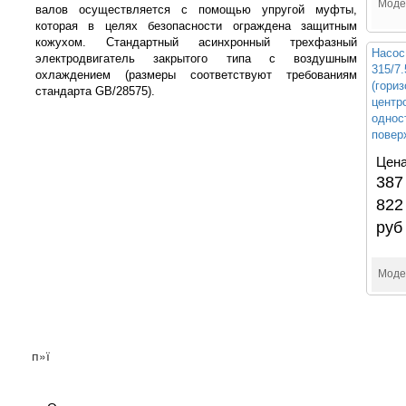
Моде
валов осуществляется с помощью упругой муфты,
которая в целях безопасности ограждена защитным
кожухом. Стандартный асинхронный трехфазный
Насос
электродвигатель закрытого типа с воздушным
315/7
охлаждением (размеры соответствуют требованиям
(гори
стандарта GB/28575).
центр
однос
повер
Цена
387
822
руб
Моде
п»ї