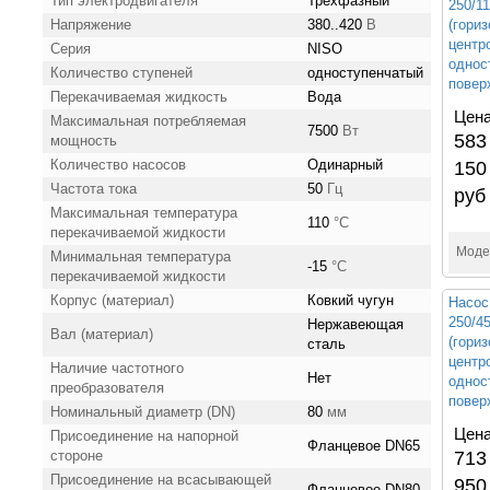
Тип электродвигателя
Трехфазный
250/1
Напряжение
380..420
В
(гори
центр
Серия
NISO
однос
Количество ступеней
одноступенчатый
повер
Перекачиваемая жидкость
Вода
Цена
Максимальная потребляемая
7500
Вт
583
мощность
Количество насосов
Одинарный
150
Частота тока
50
Гц
руб
Максимальная температура
110
°С
перекачиваемой жидкости
Моде
Минимальная температура
-15
°С
перекачиваемой жидкости
Корпус (материал)
Ковкий чугун
Насос
250/
Нержавеющая
Вал (материал)
(гори
сталь
центр
Наличие частотного
Нет
однос
преобразователя
повер
Номинальный диаметр (DN)
80
мм
Цена
Присоединение на напорной
Фланцевое DN65
стороне
713
Присоединение на всасывающей
950
Фланцевое DN80