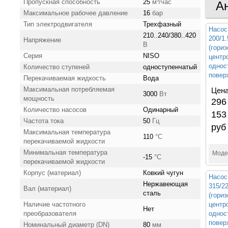
Пропускная способность
25
м³/час
А
Максимальное рабочее давление
16
бар
Тип электродвигателя
Трехфазный
Насос
210..240/380..420
200/1
Напряжение
В
(гори
Серия
NISO
центр
однос
Количество ступеней
одноступенчатый
повер
Перекачиваемая жидкость
Вода
Максимальная потребляемая
Цена
3000
Вт
мощность
296
Количество насосов
Одинарный
153
Частота тока
50
Гц
руб
Максимальная температура
110
°С
перекачиваемой жидкости
Минимальная температура
Моде
-15
°С
перекачиваемой жидкости
Корпус (материал)
Ковкий чугун
Насос
Нержавеющая
315/
Вал (материал)
сталь
(гори
Наличие частотного
центр
Нет
преобразователя
однос
повер
Номинальный диаметр (DN)
80
мм