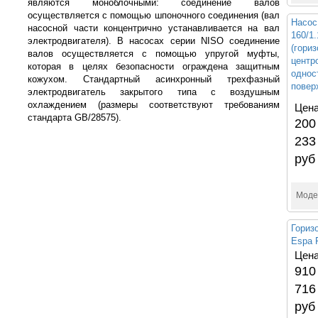
являются моноблочными: соединение валов
осуществляется с помощью шпоночного соединения (вал
Насос
насосной части концентрично устанавливается на вал
160/1
электродвигателя). В насосах серии NISO соединение
(гори
валов осуществляется с помощью упругой муфты,
центр
которая в целях безопасности ограждена защитным
однос
кожухом. Стандартный асинхронный трехфазный
повер
электродвигатель закрытого типа с воздушным
охлаждением (размеры соответствуют требованиям
Цена
стандарта GB/28575).
200
233
руб
Моде
Гориз
Espa 
Цена
910
716
руб