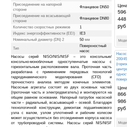
Присоединение на напорной
Цена
Фланцевое DN50
стороне
596
Присоединение на всасывающей
Фланцевое DN80
448
стороне
руб
Количество скоростных режимов
1
Индекс энергоэффективности (EEI)
IE3
Номинальный диаметр (DN) 2
50
мм
Моде
Поверхностный
Тип
насос
Насос
Насосы серий NISO/NIS/NISF – это консольные/
200/4
консольно-моноблочные одноступенчатые насосы с
(гори
горизонтальным расположением вала. Проточная часть
центр
разработана с применением передовых технологий
однос
гидродинамического моделирования (CFD) и
повер
прочностного анализа методом конечных элементов.
Насосные агрегаты состоят из двух основных частей
Цена
(проточная часть и электродвигатель) и монтируются на
866
общем рамном основании. Напорный патрубок насосной
986
части – радиальный, всасывающий – осевой. Благодаря
технологичной конструкции, демонтаж подшипникового
руб
узла с валом, узлом уплотнений и рабочим колесом
может осуществляться без отсоединения корпуса насоса
от трубопроводной системы. Насосы серий NIS/NISF
Моде