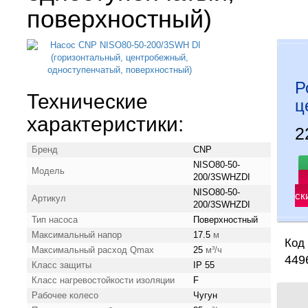
поверхностный)
Р
Технические
ц
характеристики:
2
Бренд
CNP
NISO80-50-
Модель
200/3SWHZDI
NISO80-50-
ск
Артикул
200/3SWHZDI
Тип насоса
Поверхностный
Максимальный напор
17.5
м
Код 
Максимальный расход Qmax
25
м³/ч
449
Класс защиты
IP 55
Класс нагревостойкости изоляции
F
Рабочее колесо
Чугун