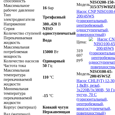
способность
NISO200-150-
Модель
Максимальное
315/37SWHZ
16
бар
рабочее давление
Насос CNP NISO100-
Тип
200/4SWS
Трехфазный
электродвигателя
(горизонтальный,
Напряжение
380..420
В
центробежный,
Серия
NISO
одноступенчатый,
Количество ступеней
одноступенчатый
поверхностный)
Перекачиваемая
Вода
Цена:
жидкость
Максимальная
319
потребляемая
15000
Вт
697
мощность
руб
Количество насосов
Одинарный
Частота тока
50
Гц
Максимальная
NISO100-65-
Модель
температура
200/4SWSZ
110
°С
перекачиваемой
Насос CHLF(Т) 12-30
жидкости
1,8кВт, резьб,
Минимальная
3х220В/3х380В, 50 Гц
температура
чугун, 70 С
-15
°С
перекачиваемой
(горизонтальный,
жидкости
центробежный,
Корпус (материал)
Ковкий чугун
многоступенчатый,
Нержавеющая
поверхностный)
Вал (материал)