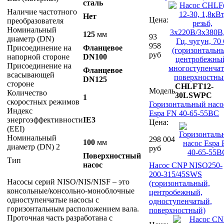
сталь
Наличие частотного
Нет
Цена:
преобразователя
Номинальный
125
мм
93
диаметр (DN)
958
Присоединение на
Фланцевое
руб
напорной стороне
DN100
Присоединение на
Фланцевое
всасывающей
DN125
стороне
CHLFT12-
Модель
Количество
30LSWPC
1
скоростных режимов
Горизонтальный насо
Индекс
Espa FN 40-65-55BC
энергоэффективности
IE3
Цена:
(EEI)
Номинальный
298 004
100
мм
диаметр (DN) 2
руб
Поверхностный
Тип
насос
Насос CNP NISO250-
200-315/45SWS
Насосы серий NISO/NIS/NISF – это
(горизонтальный,
консольные/консольно-моноблочные
центробежный,
одноступенчатые насосы с
одноступенчатый,
горизонтальным расположением вала.
поверхностный)
Проточная часть разработана с