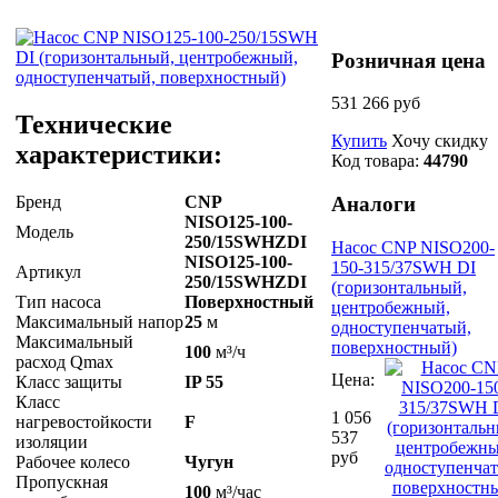
Розничная цена
531 266 руб
Технические
Купить
Хочу скидку
характеристики:
Код товара:
44790
Бренд
CNP
Аналоги
NISO125-100-
Модель
250/15SWHZDI
Насос CNP NISO200-
NISO125-100-
150-315/37SWH DI
Артикул
250/15SWHZDI
(горизонтальный,
Тип насоса
Поверхностный
центробежный,
Максимальный напор
25
м
одноступенчатый,
Максимальный
поверхностный)
100
м³/ч
расход Qmax
Цена:
Класс защиты
IP 55
Класс
1 056
нагревостойкости
F
537
изоляции
руб
Рабочее колесо
Чугун
Пропускная
100
м³/час