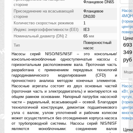
Фланцевое DN65
стороне
Насос
Присоединение на всасывающей
Фланцевое
4MQH
стороне
DN100
(гори
Количество скоростных режимов
1
центр
Индекс энергоэффективности (EEI)
IE3
повер
Номинальный диаметр (DN) 2
65
мм
Цена
Поверхностный
693
Тип
насос
349
Насосы серий NISO/NIS/NISF – это консольные/
руб
консольно-моноблочные одноступенчатые насосы с
горизонтальным расположением вала. Проточная часть
разработана с применением передовых технологий
Моде
гидродинамического моделирования (CFD) и
прочностного анализа методом конечных элементов.
Насосные агрегаты состоят из двух основных частей
Насос
(проточная часть и электродвигатель) и монтируются на
кВт, р
общем рамном основании. Напорный патрубок насосной
чугун,
части – радиальный, всасывающий – осевой. Благодаря
(гори
технологичной конструкции, демонтаж подшипникового
центр
узла с валом, узлом уплотнений и рабочим колесом
много
может осуществляться без отсоединения корпуса насоса
повер
от трубопроводной системы. Насосы серий NIS/NISF
являются моноблочными: соединение валов
Цена