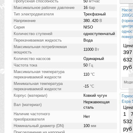
Пропускная способность
50
м³/час
Максимальное рабочее давление
16
бар
Насос
Тип электродвигателя
Трехфазный
200G
Напряжение
380..420
В
(гори
центр
Серия
NISO
однос
Количество ступеней
одноступенчатый
повер
Перекачиваемая жидкость
Вода
Цена
Максимальная потребляемая
11000
Вт
397
мощность
Количество насосов
Одинарный
632
Частота тока
50
Гц
руб
Максимальная температура
110
°С
перекачиваемой жидкости
Моде
Минимальная температура
-15
°С
перекачиваемой жидкости
Корпус (материал)
Ковкий чугун
Гориз
Espa 
Нержавеющая
Вал (материал)
Цена
сталь
1 7
Наличие частотного
Нет
преобразователя
532
Номинальный диаметр (DN)
100
мм
руб
Присоединение на напорной