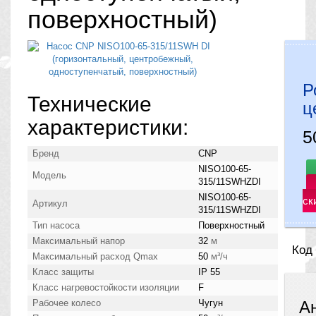
поверхностный)
Р
Технические
ц
характеристики:
5
Бренд
CNP
NISO100-65-
Модель
315/11SWHZDI
NISO100-65-
ск
Артикул
315/11SWHZDI
Тип насоса
Поверхностный
Максимальный напор
32
м
Код
Максимальный расход Qmax
50
м³/ч
Класс защиты
IP 55
Класс нагревостойкости изоляции
F
Рабочее колесо
Чугун
А