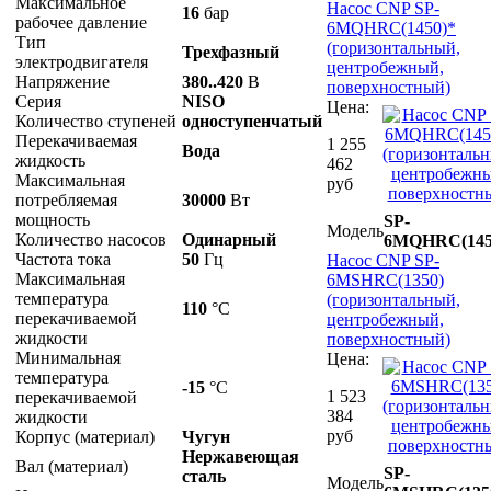
Максимальное
Насос CNP SP-
16
бар
рабочее давление
6MQHRC(1450)*
Тип
(горизонтальный,
Трехфазный
электродвигателя
центробежный,
Напряжение
380..420
В
поверхностный)
Серия
NISO
Цена:
Количество ступеней
одноступенчатый
Перекачиваемая
1 255
Вода
жидкость
462
Максимальная
руб
потребляемая
30000
Вт
мощность
SP-
Модель
Количество насосов
Одинарный
6MQHRC(145
Частота тока
50
Гц
Насос CNP SP-
Максимальная
6MSHRC(1350)
температура
(горизонтальный,
110
°С
перекачиваемой
центробежный,
жидкости
поверхностный)
Минимальная
Цена:
температура
-15
°С
1 523
перекачиваемой
384
жидкости
руб
Корпус (материал)
Чугун
Нержавеющая
Вал (материал)
SP-
сталь
Модель