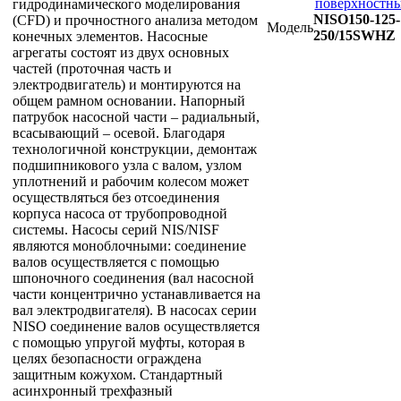
гидродинамического моделирования
NISO150-125-
(CFD) и прочностного анализа методом
Модель
250/15SWHZ
конечных элементов. Насосные
агрегаты состоят из двух основных
частей (проточная часть и
электродвигатель) и монтируются на
общем рамном основании. Напорный
патрубок насосной части – радиальный,
всасывающий – осевой. Благодаря
технологичной конструкции, демонтаж
подшипникового узла с валом, узлом
уплотнений и рабочим колесом может
осуществляться без отсоединения
корпуса насоса от трубопроводной
системы. Насосы серий NIS/NISF
являются моноблочными: соединение
валов осуществляется с помощью
шпоночного соединения (вал насосной
части концентрично устанавливается на
вал электродвигателя). В насосах серии
NISO соединение валов осуществляется
с помощью упругой муфты, которая в
целях безопасности ограждена
защитным кожухом. Стандартный
асинхронный трехфазный