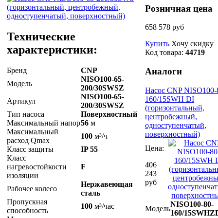
Розничная цена
658 578 руб
Технические
Купить
Хочу скидку
характеристики:
Код товара:
44719
Бренд
CNP
Аналоги
NISO100-65-
Модель
200/30SWSZ
Насос CNP NISO100-
NISO100-65-
160/15SWH DI
Артикул
200/30SWSZ
(горизонтальный,
Тип насоса
Поверхностный
центробежный,
Максимальный напор
56
м
одноступенчатый,
Максимальный
поверхностный)
100
м³/ч
расход Qmax
Цена:
Класс защиты
IP 55
Класс
406
нагревостойкости
F
243
изоляции
руб
Нержавеющая
Рабочее колесо
сталь
Пропускная
NISO100-80-
100
м³/час
Модель
способность
160/15SWHZ