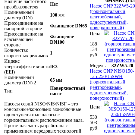
6MSHRC(135
Наличие частотного
Нет
Насос CNP 32ZW5-20
преобразователя
(горизонтальный,
Номинальный
100
мм
центробежный,
диаметр (DN)
одноступенчатый,
Присоединение на
Фланцевое DN65
поверхностный)
напорной стороне
Цена:
Присоединение на
Фланцевое
всасывающей
DN100
188
стороне
134
Количество
1
руб
скоростных режимов
Индекс
Модель
32ZW5-20
энергоэффективности
IE3
Насос CNP NISO150-
(EEI)
125-250/15SWH
Номинальный
65
мм
(горизонтальный,
диаметр (DN) 2
центробежный,
Поверхностный
Тип
одноступенчатый,
насос
поверхностный)
Насосы серий NISO/NIS/NISF – это
Цена:
консольные/консольно-моноблочные
одноступенчатые насосы с
530
горизонтальным расположением вала.
503
Проточная часть разработана с
руб
применением передовых технологий