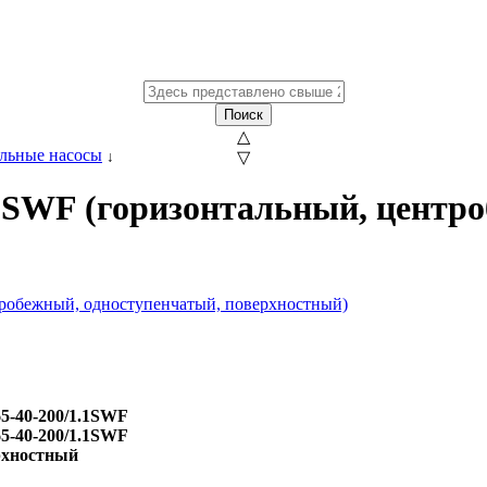
Поиск
△
льные насосы
↓
▽
1SWF (горизонтальный, центр
5-40-200/1.1SWF
5-40-200/1.1SWF
рхностный