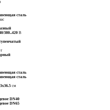
ч
авеющая сталь
час
фазный
40/380..420
В
тупенчатый
т
арный
авеющая сталь
авеющая сталь
3x36.5
см
евое DN40
евое DN65