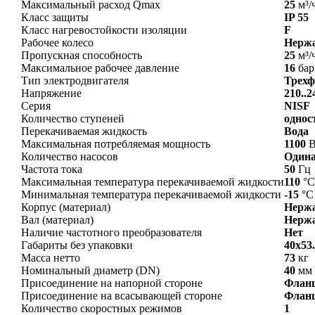
Максимальный расход Qmax
25
м³/
Класс защиты
IP 55
Класс нагревостойкости изоляции
F
Рабочее колесо
Нерж
Пропускная способность
25
м³/
Максимальное рабочее давление
16
бар
Тип электродвигателя
Трех
Напряжение
210..2
Серия
NISF
Количество ступеней
однос
Перекачиваемая жидкость
Вода
Максимальная потребляемая мощность
1100
В
Количество насосов
Один
Частота тока
50
Гц
Максимальная температура перекачиваемой жидкости
110
°С
Минимальная температура перекачиваемой жидкости
-15
°С
Корпус (материал)
Нерж
Вал (материал)
Нерж
Наличие частотного преобразователя
Нет
Габариты без упаковки
40x53.
Масса нетто
73
кг
Номинальный диаметр (DN)
40
мм
Присоединение на напорной стороне
Фланц
Присоединение на всасывающей стороне
Фланц
Количество скоростных режимов
1