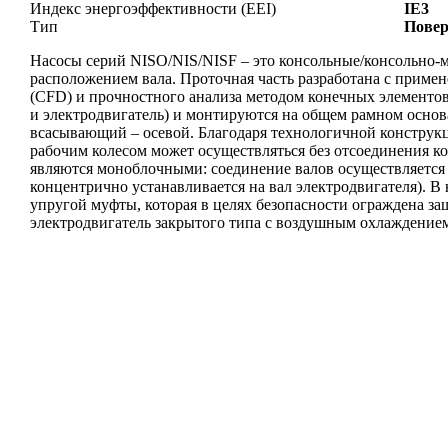
Индекс энергоэффективности (EEI)
IE3
Тип
Повер
Насосы серий NISO/NIS/NISF – это консольные/консольно-
расположением вала. Проточная часть разработана с прим
(CFD) и прочностного анализа методом конечных элементов.
и электродвигатель) и монтируются на общем рамном основ
всасывающий – осевой. Благодаря технологичной конструкц
рабочим колесом может осуществляться без отсоединения к
являются моноблочными: соединение валов осуществляется
концентрично устанавливается на вал электродвигателя). В
упругой муфты, которая в целях безопасности ограждена 
электродвигатель закрытого типа с воздушным охлаждением