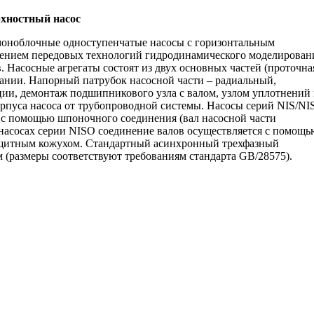
хностный насос
моноблочные одноступенчатые насосы с горизонтальным
енением передовых технологий гидродинамического моделирован
 Насосные агрегаты состоят из двух основных частей (проточна
ании. Напорный патрубок насосной части – радиальный,
ии, демонтаж подшипникового узла с валом, узлом уплотнений
орпуса насоса от трубопроводной системы. Насосы серий NIS/NI
 с помощью шпоночного соединения (вал насосной части
 насосах серии NISO соединение валов осуществляется с помощь
защитным кожухом. Стандартный асинхронный трехфазный
 (размеры соответствуют требованиям стандарта GB/28575).