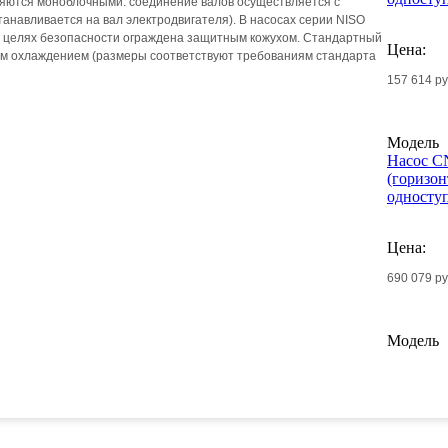
ляются моноблочными: соединение валов осуществляется с
анавливается на вал электродвигателя). В насосах серии NISO
в целях безопасности ограждена защитным кожухом. Стандартный
Цена:
ым охлаждением (размеры соответствуют требованиям стандарта
157 614 р
Модель
Насос C
(горизо
односту
Цена:
690 079 р
Модель