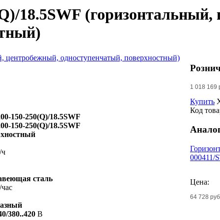
(Q)/18.5SWF (горизонтальный,
стный)
Рознич
1 018 169 
Купить
Код това
00-150-250(Q)/18.5SWF
00-150-250(Q)/18.5SWF
Анало
рхностный
Горизон
/ч
000411/
авеющая сталь
Цена:
/час
64 728 руб
фазный
40/380..420
В