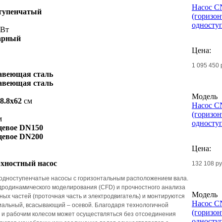
Насос C
тупенчатый
(горизо
односту
Вт
арный
Цена:
1 095 450 
авеющая сталь
авеющая сталь
Модель
8.8x62
см
Насос C
(горизо
м
односту
евое DN150
евое DN200
Цена:
хностный насос
132 108 р
 одноступенчатые насосы с горизонтальным расположением вала.
дродинамического моделирования (CFD) и прочностного анализа
Модель
ных частей (проточная часть и электродвигатель) и монтируются
Насос C
иальный, всасывающий – осевой. Благодаря технологичной
(горизо
й и рабочим колесом может осуществляться без отсоединения
односту