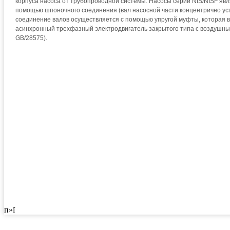
корпуса насоса от трубопроводной системы. Насосы серий NIS/NISF яв
помощью шпоночного соединения (вал насосной части концентрично уст
соединение валов осуществляется с помощью упругой муфты, которая 
асинхронный трехфазный электродвигатель закрытого типа с воздушн
GB/28575).
п»ї