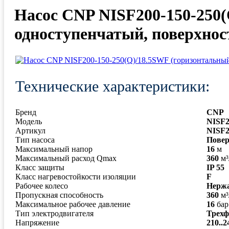
Насос CNP NISF200-150-250
одноступенчатый, поверхно
Технические характеристики:
Бренд
CNP
Модель
NISF2
Артикул
NISF2
Тип насоса
Пове
Максимальный напор
16
м
Максимальный расход Qmax
360
м³
Класс защиты
IP 55
Класс нагревостойкости изоляции
F
Рабочее колесо
Нерж
Пропускная способность
360
м³
Максимальное рабочее давление
16
бар
Тип электродвигателя
Трех
Напряжение
210..2