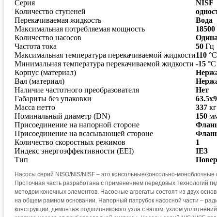
Серия
NISF
Количество ступеней
однос
Перекачиваемая жидкость
Вода
Максимальная потребляемая мощность
18500
Количество насосов
Один
Частота тока
50
Гц
Максимальная температура перекачиваемой жидкости
110
°С
Минимальная температура перекачиваемой жидкости
-15
°С
Корпус (материал)
Нерж
Вал (материал)
Нерж
Наличие частотного преобразователя
Нет
Габариты без упаковки
63.5x9
Масса нетто
337
кг
Номинальный диаметр (DN)
150
м
Присоединение на напорной стороне
Фланц
Присоединение на всасывающей стороне
Фланц
Количество скоростных режимов
1
Индекс энергоэффективности (EEI)
IE3
Тип
Повер
Насосы серий NISO/NIS/NISF – это консольные/консольно-моноблочные
Проточная часть разработана с применением передовых технологий ги
методом конечных элементов. Насосные агрегаты состоят из двух основ
на общем рамном основании. Напорный патрубок насосной части – рад
конструкции, демонтаж подшипникового узла с валом, узлом уплотнени