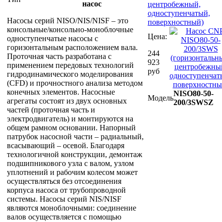
насос
центробежный,
одноступенчатый,
Насосы серий NISO/NIS/NISF – это
поверхностный)
консольные/консольно-моноблочные
Цена:
одноступенчатые насосы с
горизонтальным расположением вала.
244
Проточная часть разработана с
923
применением передовых технологий
руб
гидродинамического моделирования
(CFD) и прочностного анализа методом
конечных элементов. Насосные
NISO80-50-
Модель
агрегаты состоят из двух основных
200/3SWSZ
частей (проточная часть и
электродвигатель) и монтируются на
общем рамном основании. Напорный
патрубок насосной части – радиальный,
всасывающий – осевой. Благодаря
технологичной конструкции, демонтаж
подшипникового узла с валом, узлом
уплотнений и рабочим колесом может
осуществляться без отсоединения
корпуса насоса от трубопроводной
системы. Насосы серий NIS/NISF
являются моноблочными: соединение
валов осуществляется с помощью