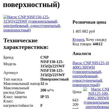
поверхностный)
Розничная цена
1 405 882 руб
Технические
Купить
Хочу скидку
Код товара:
44612
характеристики:
Аналоги
Бренд
CNP
NISF150-125-
Насос CNP NIS125-10
Модель
315(Q)/22SWF
400G/30SWH
NISF150-125-
(горизонтальный,
Артикул
315(Q)/22SWF
центробежный,
Тип насоса
Поверхностный
одноступенчатый,
Максимальный напор
32
м
поверхностный)
Максимальный
200
м³/ч
Цена:
расход Qmax
Класс защиты
IP 55
643
Класс
209
нагревостойкости
F
руб