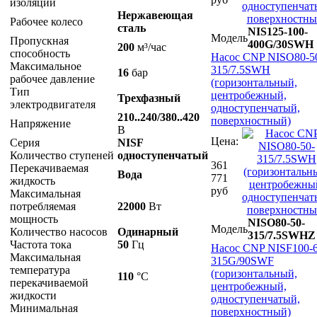
изоляции
Нержавеющая
Рабочее колесо
сталь
NIS125-100-
Модель
Пропускная
400G/30SWH
200
м³/час
способность
Насос CNP NISO80-5
Максимальное
315/7.5SWH
16
бар
рабочее давление
(горизонтальный,
Тип
центробежный,
Трехфазный
электродвигателя
одноступенчатый,
210..240/380..420
поверхностный)
Напряжение
В
Цена:
Серия
NISF
Количество ступеней
одноступенчатый
361
Перекачиваемая
Вода
771
жидкость
руб
Максимальная
потребляемая
22000
Вт
мощность
NISO80-50-
Модель
Количество насосов
Одинарный
315/7.5SWHZ
Частота тока
50
Гц
Насос CNP NISF100-6
Максимальная
315G/90SWF
температура
(горизонтальный,
110
°С
перекачиваемой
центробежный,
жидкости
одноступенчатый,
Минимальная
поверхностный)