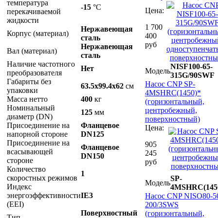
температура
-15
°С
Цена:
перекачиваемой
жидкости
1 700
Нержавеющая
Корпус (материал)
400
сталь
руб
Нержавеющая
Вал (материал)
сталь
Наличие частотного
NISF100-65-
Нет
Модель
преобразователя
315G/90SWF
Габариты без
Насос CNP SP-
63.5x99.4x62
см
упаковки
4MSHRC(1450)*
Масса нетто
400
кг
(горизонтальный,
Номинальный
центробежный,
125
мм
диаметр (DN)
поверхностный)
Присоединение на
Фланцевое
Цена:
напорной стороне
DN125
Присоединение на
905
Фланцевое
всасывающей
245
DN150
стороне
руб
Количество
1
скоростных режимов
SP-
Модель
Индекс
4MSHRC(145
энергоэффективности
IE3
Насос CNP NISO80-5
(EEI)
200/3SWS
Поверхностный
(горизонтальный,
Тип