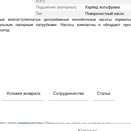
(EEI)
Подшипник (материал)
Карбид вольфрама
Тип
Поверхностный насос
ые многоступенчатые центробежные моноблочные насосы нормаль
льным напорным патрубками. Насосы компактны и обладают про
выход.
Условия возврата
Сотрудничество
Статьи
003 - 2026
Корзина
0
О