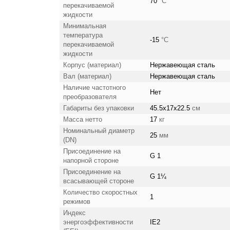
70
°С
перекачиваемой
жидкости
Минимальная
температура
-15
°С
перекачиваемой
жидкости
Корпус (материал)
Нержавеющая сталь
Вал (материал)
Нержавеющая сталь
Наличие частотного
Нет
преобразователя
Габариты без упаковки
45.5x17x22.5
см
Масса нетто
17
кг
Номинальный диаметр
25
мм
(DN)
Присоединение на
G 1
напорной стороне
Присоединение на
G 1¼
всасывающей стороне
Количество скоростных
1
режимов
Индекс
энергоэффективности
IE2