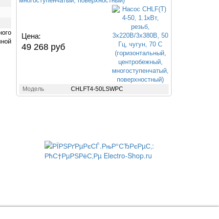
многоступенчатый, поверхностный)
ного
Цена:
чной
49 268 руб
Модель
CHLFT4-50LSWPC
формить заказ