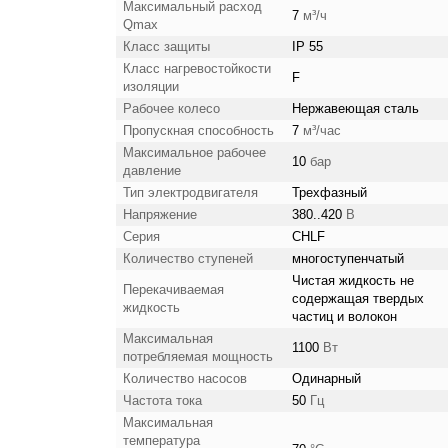
Максимальный расход
7
м³/ч
Qmax
Класс защиты
IP 55
Класс нагревостойкости
F
изоляции
Рабочее колесо
Нержавеющая сталь
Пропускная способность
7
м³/час
Максимальное рабочее
10
бар
давление
Тип электродвигателя
Трехфазный
Напряжение
380..420
В
Серия
CHLF
Количество ступеней
многоступенчатый
Чистая жидкость не
Перекачиваемая
содержащая твердых
жидкость
частиц и волокон
Максимальная
1100
Вт
потребляемая мощность
Количество насосов
Одинарный
Частота тока
50
Гц
Максимальная
температура