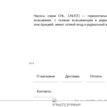
Насосы серии CHL, CHLF(T) — горизонтальн
всасывания, с осевым всасывающим и радиа
конструкцией, имеют осевой вход и радиальный 
п»ї
О магазине
Доставка
Оплата
Контакты
Electro-SHOP.ru В© 2