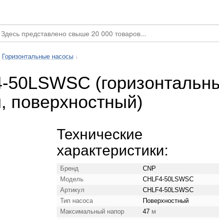
Горизонтальные насосы
↓
-50LSWSC (горизонтальны
, поверхностный)
Технические
характеристики:
Бренд
CNP
Модель
CHLF4-50LSWSC
Артикул
CHLF4-50LSWSC
Тип насоса
Поверхностный
Максимальный напор
47
м