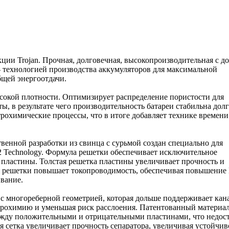
ции Trojan. Прочная, долговечная, высокопроизводительная с д
- технологией производства аккумуляторов для максимальной
бщей энергоотдачи.
высокой плотности. Оптимизирует распределение пористости для
ы, в результате чего производительность батареи стабильна дол
охимические процессы, что в итоге добавляет технике времени
венной разработки из свинца с сурьмой создан специально для
2 Technology. Формула решетки обеспечивает исключительное
 пластины. Толстая решетка пластины увеличивает прочность и
я решетки повышает токопроводимость, обеспечивая повышение
вание.
 c многореберной геометрией, которая дольше поддерживает кан
трохимию и уменьшая риск расслоения. Патентованный материа
между положительными и отрицательными пластинами, что недос
я сетка увеличивает прочность сепаратора, увеличивая устойчив