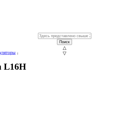
Поиск
△
уляторы
↓
▽
n L16H