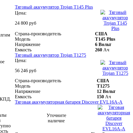
Тяговый аккумулятор Trojan T145 Plus
Цена:
24 800 руб
Страна-производитель
США
олгим
Модель
T145 Plus
Напряжение
6 Вольт
Емкость
260
Ач
Тяговый аккумулятор Trojan T1275
Цена:
гое
56 246 руб
Страна-производитель
США
Модель
T1275
Напряжение
12 Вольт
Емкость
150
Ач
 КПД,
Тяговая аккумуляторная батарея Discover EVL16A-А
алы
Уточните
л
наличие
тупно
ость