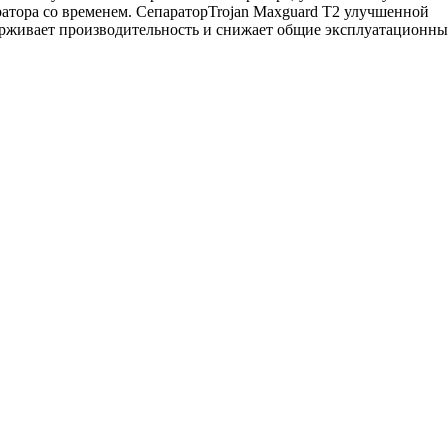
ратора со временем. СепараторTrojan Maxguard T2 улучшенной
ерживает производительность и снижает общие эксплуатационны