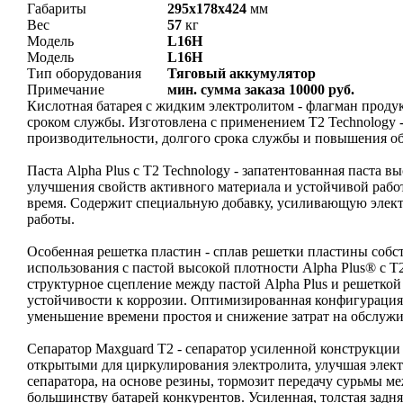
Габариты
295x178x424
мм
Вес
57
кг
Модель
L16H
Модель
L16H
Тип оборудования
Тяговый аккумулятор
Примечание
мин. сумма заказа 10000 руб.
Кислотная батарея с жидким электролитом - флагман продук
сроком службы. Изготовлена с применением T2 Technology 
производительности, долгого срока службы и повышения о
Паста Alpha Plus с T2 Technology - запатентованная паста 
улучшения свойств активного материала и устойчивой работ
время. Содержит специальную добавку, усиливающую электр
работы.
Особенная решетка пластин - сплав решетки пластины собст
использования с пастой высокой плотности Alpha Plus® с T
структурное сцепление между пастой Alpha Plus и решеткой
устойчивости к коррозии. Оптимизированная конфигураци
уменьшение времени простоя и снижение затрат на обслужи
Сепаратор Maxguard T2 - сепаратор усиленной конструкции
открытыми для циркулирования электролита, улучшая элек
сепаратора, на основе резины, тормозит передачу сурьмы 
большинству батарей конкурентов. Усиленная, толстая задня