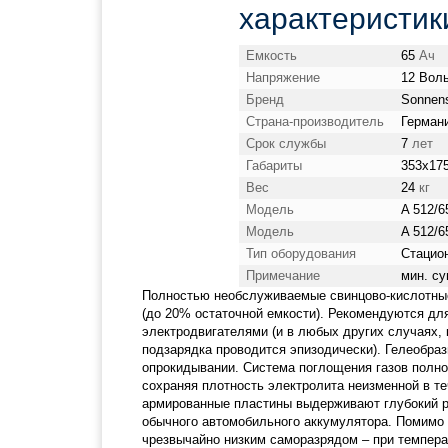
характеристик
Емкость
65
Ач
Напряжение
12 Вол
Бренд
Sonnen
Страна-производитель
Герман
Срок службы
7
лет
Габариты
353x17
Вес
24
кг
Модель
A 512/6
Модель
A 512/6
Тип оборудования
Стацио
Примечание
мин. су
Полностью необслуживаемые свинцово-кислотные
(до 20% остаточной емкости). Рекомендуются дл
электродвигателями (и в любых других случаях, 
подзарядка проводится эпизодически). Гелеобразн
опрокидывании. Система поглощения газов полн
сохраняя плотность электролита неизменной в т
армированные пластины выдерживают глубокий р
обычного автомобильного аккумулятора. Помимо
чрезвычайно низким саморазрядом – при темпера