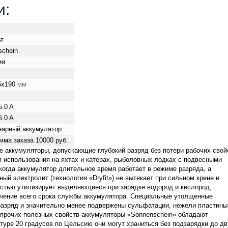
и:
ьт
schein
ия
5x190
мм
5.0 A
5.0 A
нарный аккумулятор
мма заказа 10000 руб.
 аккумуляторы, допускающие глубокий разряд без потери рабочих свой
я использования на яхтах и катерах, рыболовных лодках с подвесными
когда аккумулятор длительное время работает в режиме разряда, а
ый электролит (технология «Dryfit») не вытекает при сильном крене и
остью утилизирует выделяющиеся при зарядке водород и кислород,
ечение всего срока службы аккумулятора. Специальные утолщенные
азряд и значительно менее подвержены сульфатации, нежели пластины
 прочих полезных свойств аккумуляторы «Sonnenschein» обладают
туре 20 градусов по Цельсию они могут храниться без подзарядки до дв