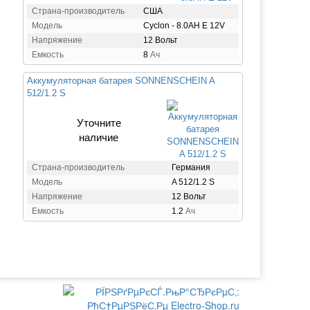
Страна-производитель
США
Модель
Cyclon - 8.0AH E 12V
Напряжение
12 Вольт
Емкость
8
Ач
Аккумуляторная батарея SONNENSCHEIN A
512/1.2 S
Уточните
наличие
Страна-производитель
Германия
Модель
A 512/1.2 S
Напряжение
12 Вольт
Емкость
1.2
Ач