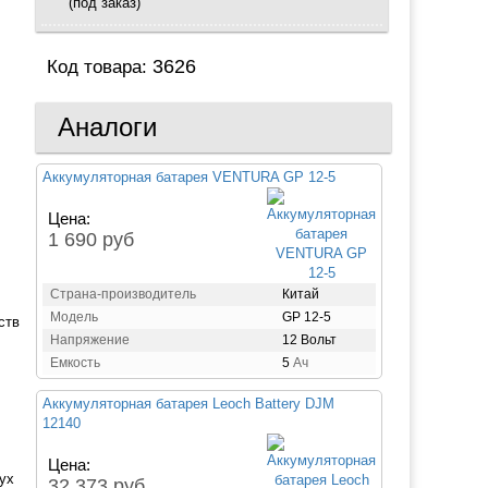
(под заказ)
3626
Код товара:
Аналоги
Аккумуляторная батарея VENTURA GP 12-5
Цена:
1 690 руб
Страна-производитель
Китай
Модель
GP 12-5
ств
Напряжение
12 Вольт
Емкость
5
Ач
Аккумуляторная батарея Leoch Battery DJM
12140
Цена:
ух
32 373 руб