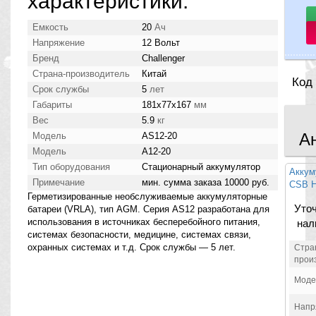
характеристики:
Емкость
20
Ач
Напряжение
12 Вольт
Бренд
Challenger
Страна-производитель
Китай
Код
Срок службы
5
лет
Габариты
181x77x167
мм
Вес
5.9
кг
А
Модель
AS12-20
Модель
A12-20
Тип оборудования
Стационарный аккумулятор
Аккум
Примечание
мин. сумма заказа 10000 руб.
CSB 
Герметизированные необслуживаемые аккумуляторные
Уто
батареи (VRLA), тип AGM. Серия AS12 разработана для
использования в источниках бесперебойного питания,
нал
системах безопасности, медицине, системах связи,
охранных системах и т.д. Срок службы — 5 лет.
Стра
прои
Моде
Напр