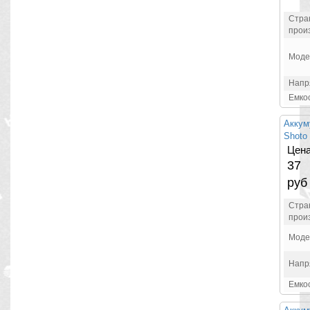
Стра
прои
Моде
Напр
Емко
Аккум
Shoto
Цена
37
руб
Стра
прои
Моде
Напр
Емко